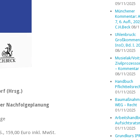
09/11/2025
Münchener
Kommentar: A
7, 6. Aufl., 202
C.H.Beck
08/1
Uhlenbruck:
Großkomment
InsO, Bd. I. 2
08/11/2025
Musielak/Voit:
Zivilprozess
– Kommentar
08/11/2025
Handbuch
Pflichtteilsrec
rf (Hrsg.)
01/11/2025
Baumaßnahm
der Nachfolgeplanung
WEG – Recht
01/11/2025
Arbeitshandb
age
Aufsichtsrats
01/11/2025
., 159,00 Euro inkl. MwSt.
Grundkurs IP