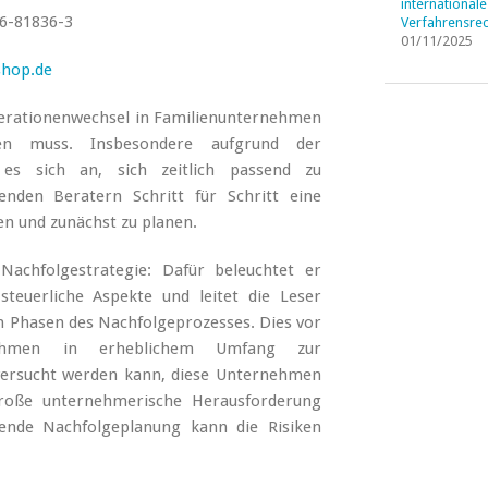
internationale
6-81836-3
Verfahrensrec
01/11/2025
shop.de
nerationenwechsel in Familienunternehmen
en muss. Insbesondere aufgrund der
t es sich an, sich zeitlich passend zu
den Beratern Schritt für Schritt eine
n und zunächst zu planen.
 Nachfolgestrategie:
Dafür beleuchtet er
steuerliche Aspekte und leitet die Leser
n Phasen
des Nachfolgeprozesses. Dies vor
nehmen in erheblichem Umfang zur
 versucht werden kann, diese Unternehmen
roße unternehmerische Herausforderung
chende Nachfolgeplanung kann die Risiken