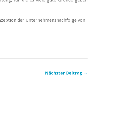
ftung, für die es viele gute Gründe geben
nzeption der Unternehmensnachfolge von
Nächster Beitrag →