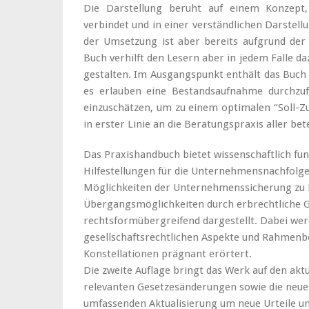
Die Darstellung beruht auf einem Konzept, 
verbindet und in einer verständlichen Darstell
der Umsetzung ist aber bereits aufgrund der 
Buch verhilft den Lesern aber in jedem Falle
gestalten. Im Ausgangspunkt enthält das Buch i
es erlauben eine Bestandsaufnahme durchzufü
einzuschätzen, um zu einem optimalen “Soll-Zu
in erster Linie an die Beratungspraxis aller be
Das Praxishandbuch bietet wissenschaftlich fun
Hilfestellungen für die Unternehmensnachfolg
Möglichkeiten der Unternehmenssicherung zu L
Übergangsmöglichkeiten durch erbrechtliche 
rechtsformübergreifend dargestellt. Dabei werde
gesellschaftsrechtlichen Aspekte und Rahmen
Konstellationen prägnant erörtert.
Die zweite Auflage bringt das Werk auf den aktu
relevanten Gesetzesänderungen sowie die neue
umfassenden Aktualisierung um neue Urteile un