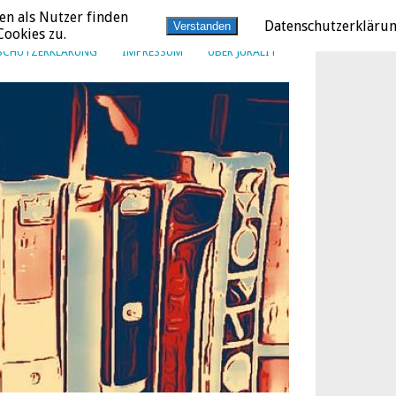
en als Nutzer finden
Datenschutzerkläru
Verstanden
ookies zu.
SCHUTZERKLÄRUNG
IMPRESSUM
ÜBER JURALIT