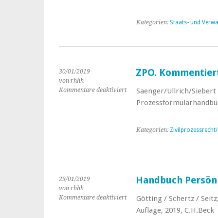
Datenschutzrecht
Kategorien:
Staats- und Verwa
ZPO. Kommentier
30/01/2019
von rhhh
Kommentare deaktiviert
für
Saenger/Ullrich/Siebert
ZPO.
Prozessformularhandbuc
Kommentiertes
Prozessformularhandbuch
Kategorien:
Zivilprozessrecht
Handbuch Persönl
29/01/2019
von rhhh
Kommentare deaktiviert
für
Götting / Schertz / Seit
Handbuch
Auflage, 2019, C.H.Beck
Persönlichkeitsrecht