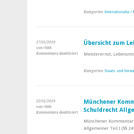
Kategorien:
Internationales /
Übersicht zum Le
27/01/2019
von rhhh
Kommentare deaktiviert
für
Meisterernst, Lebensmit
Übersicht
zum
Lebensmittelrecht
Kategorien:
Staats- und Verwa
Münchener Komme
22/01/2019
von rhhh
Schuldrecht Allgem
Kommentare deaktiviert
für
Münchener
Münchener Kommentar z
Kommentar
Allgemeiner Teil I (§§ 24
zum