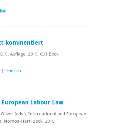
link
t kommentiert
 9. Auflage, 2019, C.H.Beck
t
|
Permalink
d European Labour Law
Oliver (eds.), International and European
on, Nomos-Hart-Beck, 2018