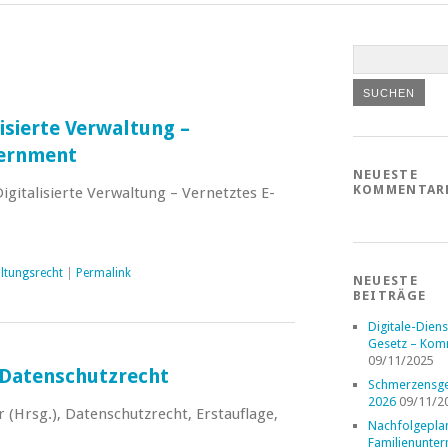
isierte Verwaltung –
vernment
NEUESTE
KOMMENTAR
igitalisierte Verwaltung – Vernetztes E-
ltungsrecht
|
Permalink
NEUESTE
BEITRÄGE
Digitale-Diens
Gesetz – Kom
09/11/2025
atenschutzrecht
Schmerzensge
2026
09/11/2
 (Hrsg.), Datenschutzrecht, Erstauflage,
Nachfolgepla
Familienunte