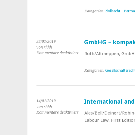
BGB:
Band
Kategorien:
Zivilrecht
|
Perma
2:
Schuldrecht
Allgemeiner
Teil
I
GmbHG – kompak
(§§
22/01/2019
241
von rhhh
–
Kommentare deaktiviert
für
Roth/Altmeppen, GmbHG,
310)
GmbHG
–
kompakt
Kategorien:
Gesellschaftsrech
kommentiert
International an
14/01/2019
von rhhh
Kommentare deaktiviert
für
Ales/Bell/Deinert/Robin-
International
Labour Law, First Editi
and
European