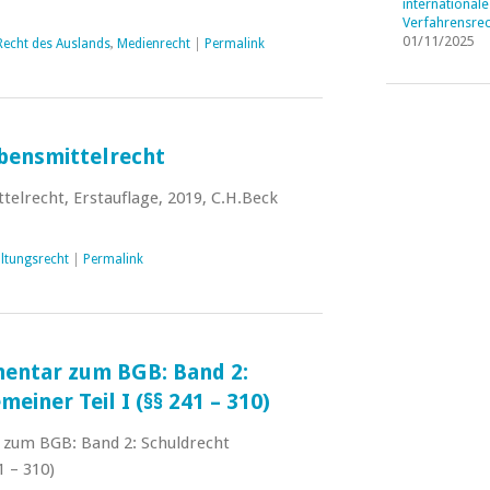
internationale
Verfahrensrec
01/11/2025
 Recht des Auslands
,
Medienrecht
|
Permalink
bensmittelrecht
telrecht, Erstauflage, 2019, C.H.Beck
ltungsrecht
|
Permalink
ntar zum BGB: Band 2:
einer Teil I (§§ 241 – 310)
um BGB: Band 2: Schuldrecht
1 – 310)