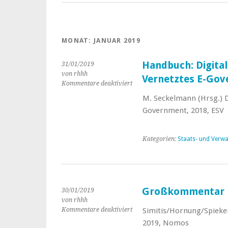
MONAT:
JANUAR 2019
Handbuch: Digital
31/01/2019
von rhhh
Vernetztes E-Go
Kommentare deaktiviert
für
Handbuch:
M. Seckelmann (Hrsg.) D
Digitalisierte
Government, 2018, ESV
Verwaltung
–
Vernetztes
Kategorien:
Staats- und Verwa
E-
Government
Großkommentar D
30/01/2019
von rhhh
Kommentare deaktiviert
für
Simitis/Hornung/Spieker
Großkommentar
2019, Nomos