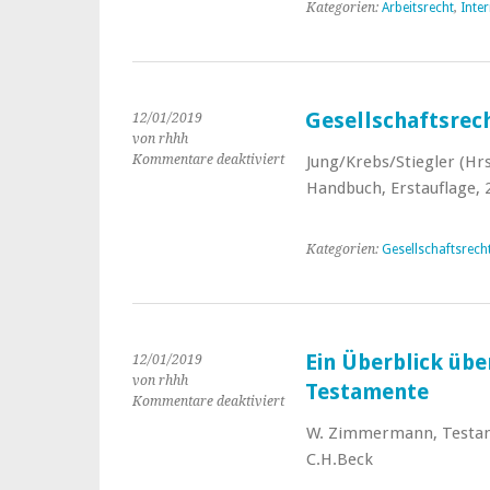
Labour
Kategorien:
Arbeitsrecht
,
Inte
Law
Gesellschaftsrech
12/01/2019
von rhhh
Kommentare deaktiviert
für
Jung/Krebs/Stiegler (Hrs
Gesellschaftsrecht
Handbuch, Erstauflage,
in
Europa
Kategorien:
Gesellschaftsrech
Ein Überblick übe
12/01/2019
von rhhh
Testamente
Kommentare deaktiviert
für
Ein
W. Zimmermann, Testame
Überblick
C.H.Beck
über
die