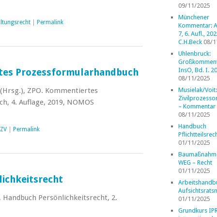
09/11/2025
Münchener
ltungsrecht
|
Permalink
Kommentar: A
7, 6. Aufl., 202
C.H.Beck
08/1
Uhlenbruck:
Großkomment
InsO, Bd. I. 2
tes Prozessformularhandbuch
08/11/2025
 (Hrsg.), ZPO. Kommentiertes
Musielak/Voit:
Zivilprozess
h, 4. Auflage, 2019, NOMOS
– Kommentar
08/11/2025
Handbuch
/ZV
|
Permalink
Pflichtteilsrec
01/11/2025
Baumaßnahm
WEG – Recht
01/11/2025
ichkeitsrecht
Arbeitshandb
Aufsichtsrats
z, Handbuch Persönlichkeitsrecht, 2.
01/11/2025
Grundkurs IP