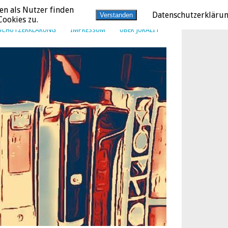
en als Nutzer finden
Datenschutzerkläru
Verstanden
ookies zu.
SCHUTZERKLÄRUNG
IMPRESSUM
ÜBER JURALIT