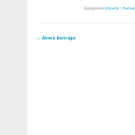
Geschichte
Kategorien:
Erbrecht
|
Permal
der
Testamente
←
Ältere Beiträge