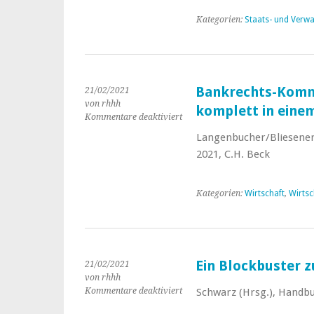
KWG
Kategorien:
Staats- und Verwa
Bankrechts-Komm
21/02/2021
von rhhh
komplett in eine
Kommentare deaktiviert
für
Bankrechts-
Langenbucher/Bliesener/
Kommentar:
2021, C.H. Beck
Das
ganze
Bankrecht
Kategorien:
Wirtschaft
,
Wirtsc
komplett
in
einem
Werk
Ein Blockbuster 
21/02/2021
von rhhh
Kommentare deaktiviert
für
Schwarz (Hrsg.), Handbuc
Ein