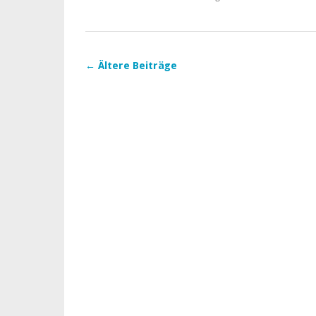
Co.
KG
←
Ältere Beiträge