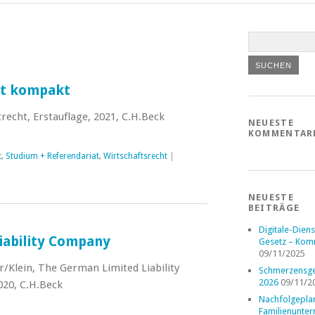
ht kompakt
recht, Erstauflage, 2021, C.H.Beck
NEUESTE
KOMMENTAR
t
,
Studium + Referendariat
,
Wirtschaftsrecht
|
NEUESTE
BEITRÄGE
Digitale-Diens
iability Company
Gesetz – Kom
09/11/2025
Klein, The German Limited Liability
Schmerzensge
2026
09/11/2
020, C.H.Beck
Nachfolgepla
Familienunte