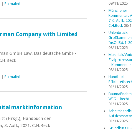
09/11/2025
t
|
Permalink
Münchener
Kommentar: A
7, 6. Aufl., 202
C.H.Beck
08/1
Uhlenbruck:
erman Company with Limited
Großkomment
InsO, Bd. I. 2
08/11/2025
rman GmbH Law. Das deutsche GmbH-
Musielak/Voit:
Zivilprozess
 C.H.Beck
– Kommentar
08/11/2025
Handbuch
t
|
Permalink
Pflichtteilsrec
01/11/2025
Baumaßnahm
WEG – Recht
01/11/2025
italmarktinformation
Arbeitshandb
Aufsichtsrats
tt (Hrsg.), Handbuch der
01/11/2025
 3. Aufl., 2021, C.H.Beck
Grundkurs IP