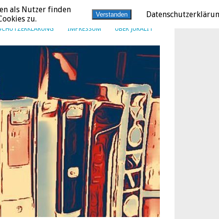
en als Nutzer finden
Datenschutzerkläru
Verstanden
ookies zu.
SCHUTZERKLÄRUNG
IMPRESSUM
ÜBER JURALIT