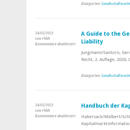
Company
Kategorien:
Gesellschaftsrech
A Guide to the G
24/02/2021
von rhhh
Liability
Kommentare deaktiviert
für
A
Jungmann/Santoro, Ge
Guide
Recht, 2. Auflage, 2020,
to
the
German
Kategorien:
Gesellschaftsrech
Company
with
Limited
Liability
Handbuch der Kap
24/02/2021
von rhhh
Kommentare deaktiviert
für
Habersack/Mülbert/Schli
Handbuch
Kapitalmarktinformation,
der