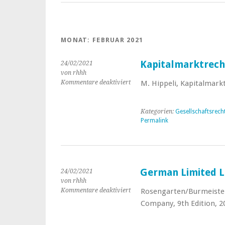
MONAT:
FEBRUAR 2021
Kapitalmarktrec
24/02/2021
von rhhh
Kommentare deaktiviert
für
M. Hippeli, Kapitalmarkt
Kapitalmarktrecht
kompakt
Kategorien:
Gesellschaftsrech
Permalink
German Limited L
24/02/2021
von rhhh
Kommentare deaktiviert
für
Rosengarten/Burmeister/
German
Company, 9th Edition, 2
Limited
Liability