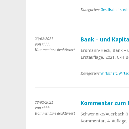
Kapitalmarktinformation
Kategorien:
Gesellschaftsrech
Bank – und Kapit
23/02/2021
von rhhh
Kommentare deaktiviert
für
Erdmann/Heck, Bank – u
Bank
Erstauflage, 2021, C-H.B
–
und
Kapitalmarktrecht
Kategorien:
Wirtschaft
,
Wirtsc
in
Stichworten
Kommentar zum
23/02/2021
von rhhh
Kommentare deaktiviert
für
Schwennike/Auerbach (H
Kommentar
Kommentar, 4. Auflage, 
zum