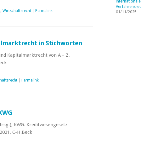
internationale
Verfahrensrec
t
,
Wirtschaftsrecht
|
Permalink
01/11/2025
almarktrecht in Stichworten
nd Kapitalmarktrecht von A – Z,
eck
haftsrecht
|
Permalink
 KWG
rsg.), KWG. Kreditwesengesetz.
2021, C-H.Beck