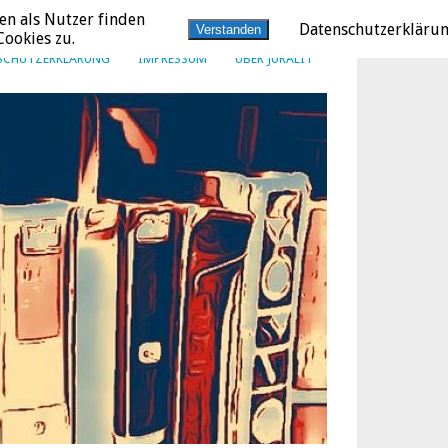
en als Nutzer finden
Datenschutzerkläru
Verstanden
ookies zu.
SCHUTZERKLÄRUNG
IMPRESSUM
ÜBER JURALIT