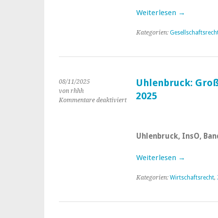
Bd.
Weiterlesen →
7,
6.
Kategorien:
Gesellschaftsrech
Aufl.,
2025,
C.H.Beck
Uhlenbruck: Groß
08/11/2025
von rhhh
2025
Kommentare deaktiviert
für
Uhlenbruck:
Großkommentar
zur
Uhlenbruck, InsO, Band
InsO,
Bd.
I.
Weiterlesen →
2025
Kategorien:
Wirtschaftsrecht
,