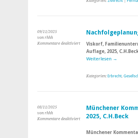
Kategorien:
Zivilrecht
|
Perma
Nachfolgeplanun
09/11/2025
von rhhh
Kommentare deaktiviert
für
Viskorf, Familienunte
Nachfolgeplanung
Auflage, 2025, C.H.Bec
für
Weiterlesen →
Familienunternehmen
Kategorien:
Erbrecht
,
Gesellsc
Münchener Komment
08/11/2025
von rhhh
2025, C.H.Beck
Kommentare deaktiviert
für
Münchener
Kommentar:
Münchener Kommentar, A
AktG,