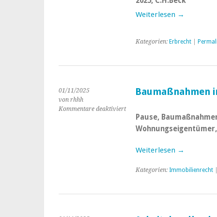
2025, C.H.Beck
Pflichtteilsrecht
Weiterlesen →
Kategorien:
Erbrecht
|
Permal
Baumaßnahmen i
01/11/2025
von rhhh
Kommentare deaktiviert
für
Pause, Baumaßnahmen
Baumaßnahmen
im
Wohnungseigentümer, E
WEG
–
Weiterlesen →
Recht
Kategorien:
Immobilienrecht