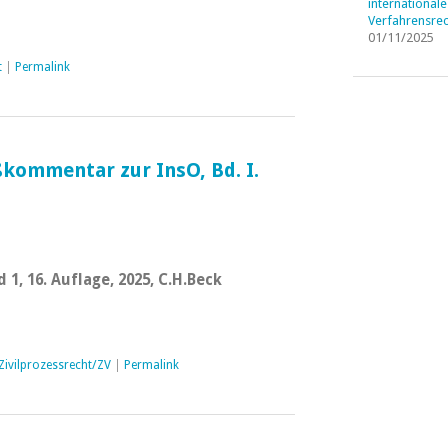
internationale
Verfahrensrec
01/11/2025
t
|
Permalink
kommentar zur InsO, Bd. I.
 1, 16. Auflage, 2025, C.H.Beck
Zivilprozessrecht/ZV
|
Permalink