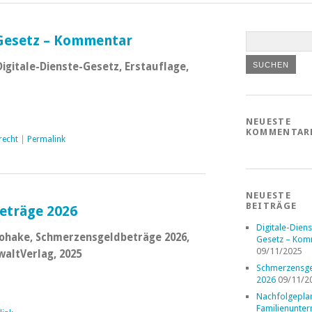
-Gesetz – Kommentar
Digitale-Dienste-Gesetz, Erstauflage,
NEUESTE
KOMMENTAR
recht
|
Permalink
NEUESTE
BEITRÄGE
eträge 2026
Digitale-Diens
ohake, Schmerzensgeldbeträge 2026,
Gesetz – Kom
09/11/2025
waltVerlag, 2025
Schmerzensge
2026
09/11/2
Nachfolgepla
Familienunte