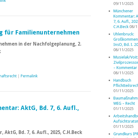
link
09/11/2025
Münchener
Kommentar: A
7, 6. Aufl., 202
C.H.Beck
08/1
g für Familienunternehmen
Uhlenbruck:
Großkomment
rnehmen in der Nachfolgeplanung, 2.
InsO, Bd. I. 2
08/11/2025
k
Musielak/Voit:
Zivilprozess
– Kommentar
08/11/2025
haftsrecht
|
Permalink
Handbuch
Pflichtteilsrec
01/11/2025
Baumaßnahm
WEG – Recht
ar: AktG, Bd. 7, 6. Aufl.,
01/11/2025
Arbeitshandb
Aufsichtsrats
01/11/2025
ktG, Bd. 7, 6. Aufl., 2025, C.H.Beck
Grundkurs IP