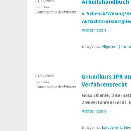
Arbeitshandbuch 
01/11/2025
von rhhh
Kommentare deaktiviert
für
v. Schenck/Wilsing/H
Arbeitshandbuch
Aufsichtsratsmitgliede
für
Aufsichtsratsmitglieder
Weiterlesen →
Kategorien:
Allgemein
|
Perma
Grundkurs IPR un
01/11/2025
von rhhh
Verfahrensrecht
Kommentare deaktiviert
für
Grundkurs
Gössl/Kienle, Internat
IPR
Zivilverfahrensrecht. 
und
internationales
Weiterlesen →
Verfahrensrecht
Kategorien:
Europarecht
,
Inte