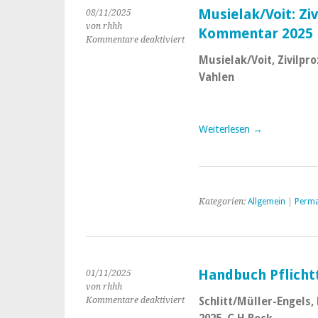
Musielak/Voit: Zi
08/11/2025
von rhhh
Kommentar 2025
Kommentare deaktiviert
für
Musielak/Voit:
Musielak/Voit, Zivilpr
Zivilprozessordnung
Vahlen
–
Kommentar
2025
Weiterlesen →
Kategorien:
Allgemein
|
Perma
Handbuch Pflichtt
01/11/2025
von rhhh
Kommentare deaktiviert
für
Schlitt/Müller-Engels, 
Handbuch