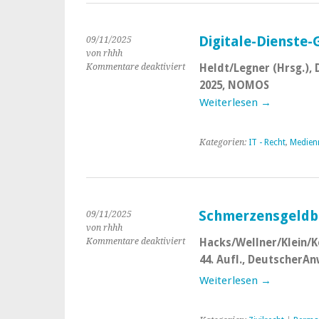
Digitale-Dienste
09/11/2025
von rhhh
Kommentare deaktiviert
für
Heldt/Legner (Hrsg.), 
Digitale-
2025, NOMOS
Dienste-
Weiterlesen →
Gesetz
–
Kommentar
Kategorien:
IT - Recht
,
Medien
Schmerzensgeldb
09/11/2025
von rhhh
Kommentare deaktiviert
für
Hacks/Wellner/Klein/K
Schmerzensgeldbeträge
44. Aufl., DeutscherAn
2026
Weiterlesen →