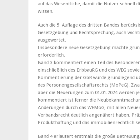
auf das Wesentliche, damit die Nutzer schnell d
wissen.
Auch die 5. Auflage des dritten Bandes berücksi
Gesetzgebung und Rechtsprechung, auch wichtig
ausgewertet.
Insbesondere neue Gesetzgebung machte gru
erforderlich.
Band 3 kommentiert einen Teil des Besonderen
einschließlich des ErbbauRG und des WEG sowie
Kommentierung der GbR wurde grundlegend übe
des Personengesellschaftsrechts (MoPeG). Zwar 
aber die Neuerungen zum 01.01.2024 werden jew
kommentiert ist ferner die Neubekanntmachun
Änderungen durch das WEMoG, mit allen Neuer
Verbandsrecht deutlich angenähert haben. Präz
Produkthaftung und das immobilienrechtlich s
Band 4 erläutert erstmals die große Betreuung