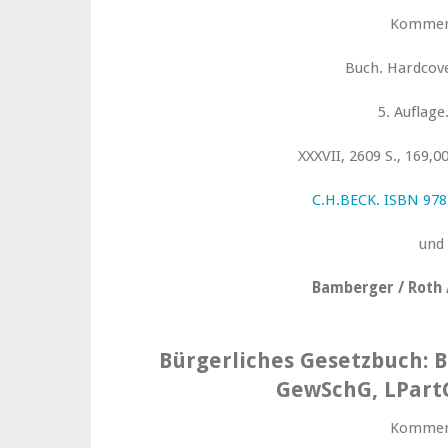
Kommen
Buch. Hardcove
5. Auflage
XXXVII, 2609 S., 169,0
C.H.BECK. ISBN 978
und
Bamberger / Roth 
Bürgerliches Gesetzbuch: B
GewSchG, LPart
Kommen