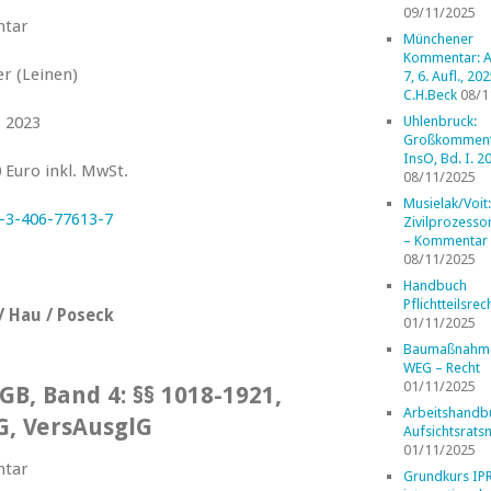
09/11/2025
tar
Münchener
Kommentar: A
r (Leinen)
7, 6. Aufl., 202
C.H.Beck
08/1
. 2023
Uhlenbruck:
Großkomment
InsO, Bd. I. 2
0 Euro inkl. MwSt.
08/11/2025
Musielak/Voit:
-3-406-77613-7
Zivilprozess
– Kommentar
08/11/2025
Handbuch
Pflichtteilsrec
/ Hau / Poseck
01/11/2025
Baumaßnahm
WEG – Recht
01/11/2025
GB, Band 4: §§ 1018-1921,
Arbeitshandb
G, VersAusglG
Aufsichtsrats
01/11/2025
tar
Grundkurs IP