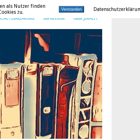
en als Nutzer finden
Datenschutzerkläru
Verstanden
ookies zu.
SCHUTZERKLÄRUNG
IMPRESSUM
ÜBER JURALIT