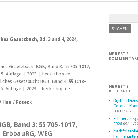
es Gesetzbuch, Bd. 3 und 4, 2024,
NEUESTE
KOMMENTAR
NEUESTE
BEITRÄGE
Digitale-Diens
/ Hau / Poseck
Gesetz – Kom
09/11/2025
Schmerzensge
GB, Band 3: §§ 705-1017,
2026
09/11/2
Nachfolgepla
, ErbbauRG, WEG
Familienunte