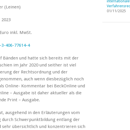
internationale
Verfahrensrec
r (Leinen)
01/11/2025
. 2023
 Euro inkl. MwSt.
-3-406-77614-4
f Bänden und hatte sich bereits mit der
schien im Jahr 2020 und seither ist viel
sierung der Rechtsordnung und der
genommen, auch wenn diesbezüglich noch
 als Online- Kommentar bei BeckOnline und
nline – Ausgabe ist daher aktueller als die
ende Print – Ausgabe.
ut, ausgehend in den Erläuterungen vom
 durch Schwerpunktbildung entlang der
 sehr übersichtlich und konzentrieren sich