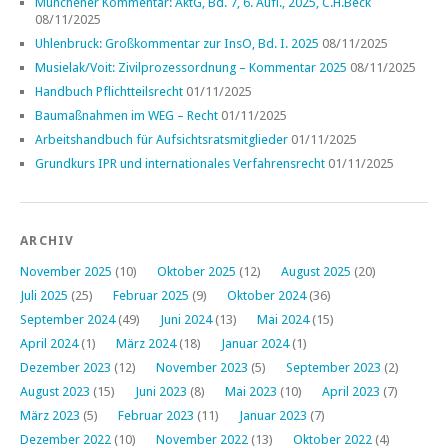
Münchener Kommentar: AktG, Bd. 7, 6. Aufl., 2025, C.H.Beck
08/11/2025
Uhlenbruck: Großkommentar zur InsO, Bd. I. 2025
08/11/2025
Musielak/Voit: Zivilprozessordnung – Kommentar 2025
08/11/2025
Handbuch Pflichtteilsrecht
01/11/2025
Baumaßnahmen im WEG – Recht
01/11/2025
Arbeitshandbuch für Aufsichtsratsmitglieder
01/11/2025
Grundkurs IPR und internationales Verfahrensrecht
01/11/2025
ARCHIV
November 2025
(10)
Oktober 2025
(12)
August 2025
(20)
Juli 2025
(25)
Februar 2025
(9)
Oktober 2024
(36)
September 2024
(49)
Juni 2024
(13)
Mai 2024
(15)
April 2024
(1)
März 2024
(18)
Januar 2024
(1)
Dezember 2023
(12)
November 2023
(5)
September 2023
(2)
August 2023
(15)
Juni 2023
(8)
Mai 2023
(10)
April 2023
(7)
März 2023
(5)
Februar 2023
(11)
Januar 2023
(7)
Dezember 2022
(10)
November 2022
(13)
Oktober 2022
(4)