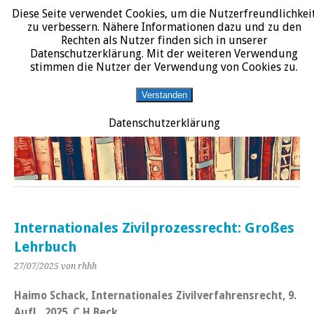
Diese Seite verwendet Cookies, um die Nutzerfreundlichkei
START
DATENSCHUTZERKLÄRUNG
IMPRESSUM
ÜBER JURALIT
zu verbessern. Nähere Informationen dazu und zu den
Rechten als Nutzer finden sich in unserer
JURALIT
Datenschutzerklärung. Mit der weiteren Verwendung
stimmen die Nutzer der Verwendung von Cookies zu.
Rezensionen juristischer Literatur
Verstanden
Datenschutzerklärung
Internationales Zivilprozessrecht: Großes
Lehrbuch
27/07/2025
von rhhh
Haimo Schack, Internationales Zivilverfahrensrecht, 9.
Aufl., 2025, C.H.Beck