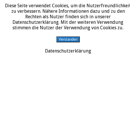
Diese Seite verwendet Cookies, um die Nutzerfreundlichkei
START
DATENSCHUTZERKLÄRUNG
IMPRESSUM
ÜBER JURALIT
zu verbessern. Nähere Informationen dazu und zu den
Rechten als Nutzer finden sich in unserer
JURALIT
Datenschutzerklärung. Mit der weiteren Verwendung
B
stimmen die Nutzer der Verwendung von Cookies zu.
Rezensionen juristischer Literatur
–
R
Verstanden
z
Datenschutzerklärung
Kf
S
17/
vo
rh
W.
We
B
–
Re
z