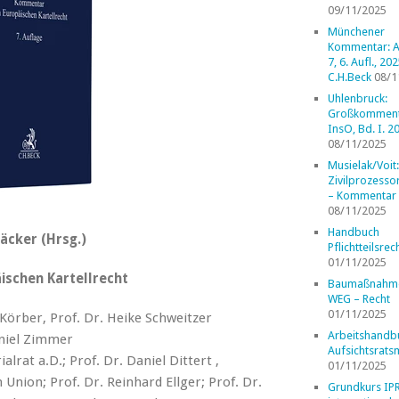
09/11/2025
Münchener
Kommentar: A
7, 6. Aufl., 202
C.H.Beck
08/1
Uhlenbruck:
Großkomment
InsO, Bd. I. 2
08/11/2025
Musielak/Voit:
Zivilprozess
– Kommentar
08/11/2025
Handbuch
cker (Hrsg.)
Pflichtteilsrec
01/11/2025
schen Kartellrecht
Baumaßnahm
WEG – Recht
01/11/2025
örber, Prof. Dr. Heike Schweitzer
Arbeitshandb
aniel Zimmer
Aufsichtsrats
lrat a.D.; Prof. Dr. Daniel Dittert ,
01/11/2025
Union; Prof. Dr. Reinhard Ellger; Prof. Dr.
Grundkurs IP