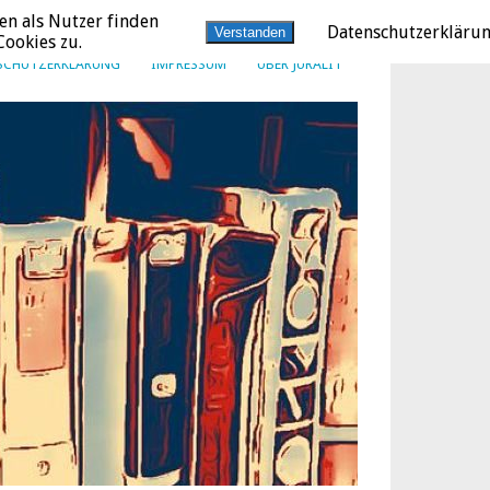
en als Nutzer finden
Datenschutzerkläru
Verstanden
ookies zu.
SCHUTZERKLÄRUNG
IMPRESSUM
ÜBER JURALIT