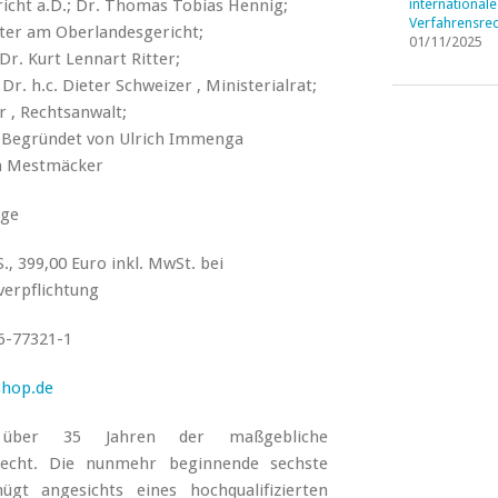
icht a.D.; Dr. Thomas Tobias Hennig;
internationale
Verfahrensrec
chter am Oberlandesgericht;
01/11/2025
Dr. Kurt Lennart Ritter;
 Dr. h.c. Dieter Schweizer , Ministerialrat;
r , Rechtsanwalt;
; Begründet von Ulrich Immenga
m Mestmäcker
age
., 399,00 Euro inkl. MwSt. bei
erpflichtung
6-77321-1
shop.de
 über 35 Jahren der maßgebliche
echt. Die nunmehr beginnende sechste
ügt angesichts eines hochqualifizierten