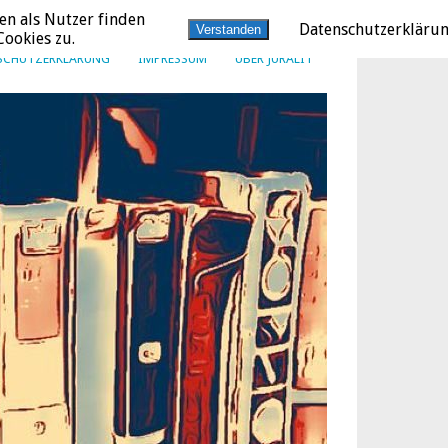
en als Nutzer finden
Datenschutzerkläru
Verstanden
ookies zu.
SCHUTZERKLÄRUNG
IMPRESSUM
ÜBER JURALIT