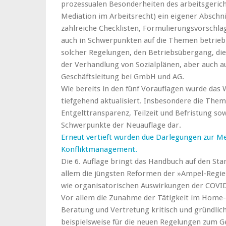
prozessualen Besonderheiten des arbeitsgericht
Mediation im Arbeitsrecht) ein eigener Abschn
zahlreiche Checklisten, Formulierungsvorschl
auch in Schwerpunkten auf die Themen betrieb
solcher Regelungen, den Betriebsübergang, di
der Verhandlung von Sozialplänen, aber auch au
Geschäftsleitung bei GmbH und AG.
Wie bereits in den fünf Vorauflagen wurde da
tiefgehend aktualisiert. Insbesondere die Them
Entgelttransparenz, Teilzeit und Befristung so
Schwerpunkte der Neuauflage dar.
Erneut vertieft wurden due Darlegungen zur Me
Konfliktmanagement.
Die 6. Auflage bringt das Handbuch auf den St
allem die jüngsten Reformen der »Ampel-Regieru
wie organisatorischen Auswirkungen der COVID
Vor allem die Zunahme der Tätigkeit im Home-Of
Beratung und Vertretung kritisch und gründlich 
beispielsweise für die neuen Regelungen zum 