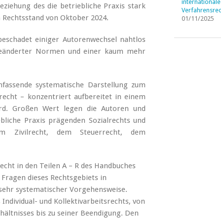
internationale
eziehung des die betriebliche Praxis stark
Verfahrensrec
n Rechtsstand von Oktober 2024.
01/11/2025
beschadet einiger Autorenwechsel nahtlos
 geänderter Normen und einer kaum mehr
mfassende systematische Darstellung zum
recht – konzentriert aufbereitet in einem
ird. Großen Wert legen die Autoren und
ebliche Praxis prägenden Sozialrechts und
m Zivilrecht, dem Steuerrecht, dem
echt in den Teilen A – R des Handbuches
Fragen dieses Rechtsgebiets in
 sehr systematischer Vorgehensweise.
Individual- und Kollektivarbeitsrechts, von
ältnisses bis zu seiner Beendigung. Den