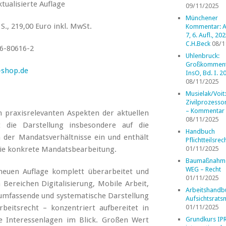
ktualisierte Auflage
09/11/2025
Münchener
S., 219,00 Euro inkl. MwSt.
Kommentar: A
7, 6. Aufl., 202
C.H.Beck
08/1
6-80616-2
Uhlenbruck:
Großkomment
-shop.de
InsO, Bd. I. 2
08/11/2025
Musielak/Voit:
Zivilprozess
– Kommentar
n praxisrelevanten Aspekten der aktuellen
08/11/2025
 die Darstellung insbesondere auf die
Handbuch
h der Mandatsverhältnisse ein und enthält
Pflichtteilsrec
r die konkrete Mandatsbearbeitung.
01/11/2025
Baumaßnahm
WEG – Recht
euen Auflage komplett überarbeitet und
01/11/2025
 Bereichen Digitalisierung, Mobile Arbeit,
Arbeitshandb
 umfassende und systematische Darstellung
Aufsichtsrats
beitsrecht – konzentriert aufbereitet in
01/11/2025
e Interessenlagen im Blick. Großen Wert
Grundkurs IP