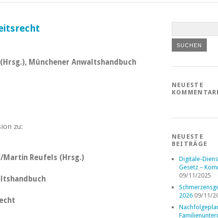
itsrecht
s (Hrsg.), Münchener Anwaltshandbuch
NEUESTE
KOMMENTAR
ion zu:
NEUESTE
BEITRÄGE
/Martin Reufels (Hrsg.)
Digitale-Diens
Gesetz – Kom
09/11/2025
ltshandbuch
Schmerzensge
2026
09/11/2
echt
Nachfolgepla
Familienunte