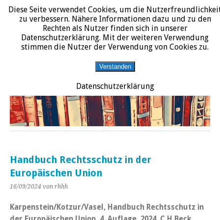
Diese Seite verwendet Cookies, um die Nutzerfreundlichkei
START
DATENSCHUTZERKLÄRUNG
IMPRESSUM
ÜBER JURALIT
zu verbessern. Nähere Informationen dazu und zu den
Rechten als Nutzer finden sich in unserer
JURALIT
Datenschutzerklärung. Mit der weiteren Verwendung
stimmen die Nutzer der Verwendung von Cookies zu.
Rezensionen juristischer Literatur
Verstanden
Datenschutzerklärung
Handbuch Rechtsschutz in der
Europäischen Union
16/09/2024
von rhhh
Karpenstein/Kotzur/Vasel, Handbuch Rechtsschutz in
der Europäischen Union. 4. Auflage, 2024, C.H.Beck