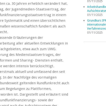
01/11/2025
n ca. 30 Jahren erheblich verändert hat.
Arbeitshandb
g, der Jugendmedien-Staatsvertrag, der
Aufsichtsrats
funkfinanzierungsstaatsvertrag in einem
01/11/2025
e Systematik und einen übersichtlichen
Grundkurs IP
internationale
maßen wissenschaftlich fundiert als auch
Verfahrensrec
echt.
01/11/2025
assende Erläuterungen der
rbeitung aller aktuellen Entwicklungen in
Fachgebieten, etwa auch zum UWG.
rung des Medienstaatsvertrages, der
tformen und Sharing- Diensten enthält.
e werden intensiv berücksichtigt.
erstmals aktuell und umfassend den seit
. In der Nachfolge des vormaligen
 bundesweit geltenden Rundfunkrecht auch
n um Regelungen zu Plattformen,
orden ist. Dargestellt und erläutert sind
Rundfunkfinanzierungs- sowie der
 wird auch das Aufsichtssystem des