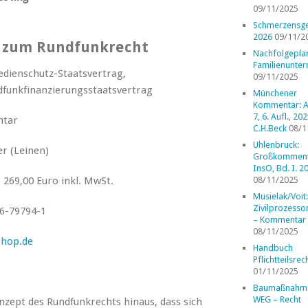
09/11/2025
Schmerzensge
2026
09/11/2
 zum Rundfunkrecht
Nachfolgepla
Familienunte
dienschutz-Staatsvertrag,
09/11/2025
dfunkfinanzierungsstaatsvertrag
Münchener
Kommentar: A
7, 6. Aufl., 202
tar
C.H.Beck
08/1
Uhlenbruck:
r (Leinen)
Großkomment
InsO, Bd. I. 2
., 269,00 Euro inkl. MwSt.
08/11/2025
Musielak/Voit:
Zivilprozess
6-79794-1
– Kommentar
08/11/2025
shop.de
Handbuch
Pflichtteilsrec
01/11/2025
Baumaßnahm
WEG – Recht
zept des Rundfunkrechts hinaus, dass sich