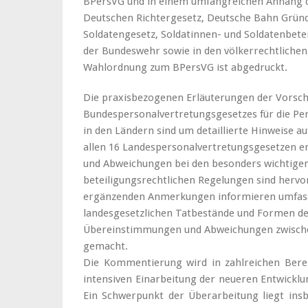
BPersVG und in einem umfangreichen Anhang d
Deutschen Richtergesetz, Deutsche Bahn Gründ
Soldatengesetz, Soldatinnen- und Soldatenbet
der Bundeswehr sowie in den völkerrechtlich
Wahlordnung zum BPersVG ist abgedruckt.
Die praxisbezogenen Erläuterungen der Vorsch
Bundespersonalvertretungsgesetzes für die Pe
in den Ländern sind um detaillierte Hinweise a
allen 16 Landespersonalvertretungsgesetzen e
und Abweichungen bei den besonders wichtigen
beteiligungsrechtlichen Regelungen sind hervo
ergänzenden Anmerkungen informieren umfasse
landesgesetzlichen Tatbestände und Formen der
Übereinstimmungen und Abweichungen zwische
gemacht.
Die Kommentierung wird in zahlreichen Bereic
intensiven Einarbeitung der neueren Entwickl
Ein Schwerpunkt der Überarbeitung liegt insb