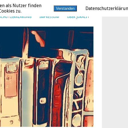
en als Nutzer finden
Datenschutzerkläru
Verstanden
ookies zu.
SCHUTZERKLÄRUNG
IMPRESSUM
ÜBER JURALIT