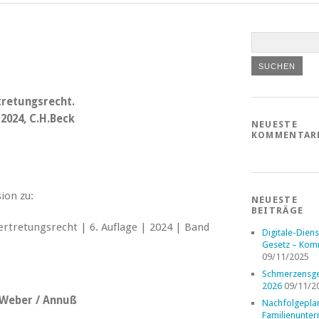
tretungsrecht.
2024, C.H.Beck
NEUESTE
KOMMENTAR
ion zu:
NEUESTE
BEITRÄGE
Digitale-Diens
Gesetz – Kom
09/11/2025
Schmerzensge
2026
09/11/2
/ Weber / Annuß
Nachfolgepla
Familienunte