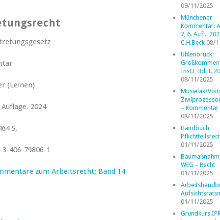
09/11/2025
Münchener
etungsrecht
Kommentar: A
7, 6. Aufl., 202
tretungsgesetz
C.H.Beck
08/1
Uhlenbruck:
tar
Großkomment
InsO, Bd. I. 2
08/11/2025
r (Leinen)
Musielak/Voit:
Zivilprozess
 Auflage. 2024
– Kommentar
08/11/2025
464 S.
Handbuch
Pflichtteilsrec
01/11/2025
-3-406-79806-1
Baumaßnahm
WEG – Recht
mmentare zum Arbeitsrecht; Band 14
01/11/2025
Arbeitshandb
Aufsichtsrats
01/11/2025
Grundkurs IP