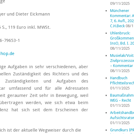
age
09/11/2025
Münchener
yer und Dieter Eickmann
Kommentar: A
7, 6. Aufl., 202
C.H.Beck
08/1
 S., 119 Euro inkl. MWSt.
Uhlenbruck:
Großkomment
6-79653-1
InsO, Bd. I. 2
08/11/2025
shop.de
Musielak/Voit:
Zivilprozess
– Kommentar
htige Aufgaben in sehr verschiedenen, aber
08/11/2025
ellen Zuständigkeit des Richters und des
Handbuch
ie Zuständigkeiten und Aufgaben des
Pflichtteilsrec
ar umfassend und für alle Adressaten
01/11/2025
seit geraumer Zeit sehr in Bewegung, weil
Baumaßnahm
WEG – Recht
übertragen werden, wie sich etwa beim
01/11/2025
denz hat sich seit dem Erscheinen der
Arbeitshandb
Aufsichtsrats
01/11/2025
h ist der aktuelle Wegweiser durch die
Grundkurs IP