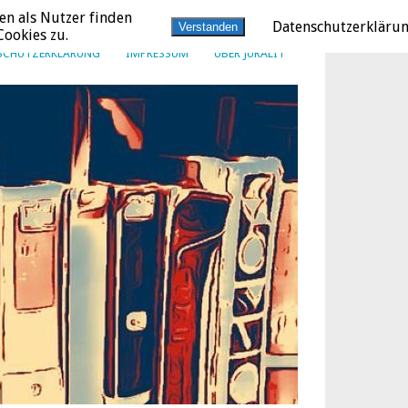
en als Nutzer finden
Datenschutzerkläru
Verstanden
ookies zu.
SCHUTZERKLÄRUNG
IMPRESSUM
ÜBER JURALIT