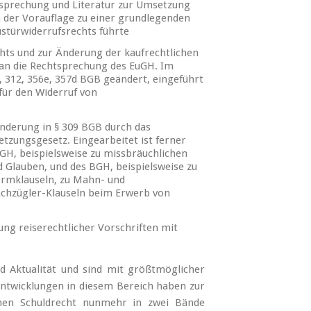
tsprechung und Literatur zur Umsetzung
in der Vorauflage zu einer grundlegenden
stürwiderrufsrechts führte
hts und zur Änderung der kaufrechtlichen
an die Rechtsprechung des EuGH. Im
, 312, 356e, 357d BGB geändert, eingeführt
ür den Widerruf von
nderung in § 309 BGB durch das
tzungsgesetz. Eingearbeitet ist ferner
H, beispielsweise zu missbräuchlichen
 Glauben, und des BGH, beispielsweise zu
ormklauseln, zu Mahn- und
achzügler-Klauseln beim Erwerb von
ung reiserechtlicher Vorschriften mit
 Aktualität und sind mit größtmöglicher
Entwicklungen in diesem Bereich haben zur
nen Schuldrecht nunmehr in zwei Bände