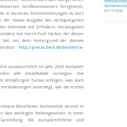
internationale
Verfahrensrec
ommierten Großkommentars fortgesetzt,
01/11/2025
die in kürzeren Kommentierungen zu kurz
n der neuen Ausgabe des verlagseigenen
ntes Interview mit Erfindern, Herausgeben
ondere mit Herrn Prof. Säcker, der diesen
t hat, vor dem Hintergrund der damals
iteratur:
http://presse.beck.de/beckextra-
d voraussichtlich im Jahr 2020 komplett
ollen alle Einzelbände vorliegen. Die
m dreijährigen Turnus erfolgen, was auch
en Veränderungen unterliegt, wie die ersten
epriesene Münchener Kommentar vereint in
t den wichtigen Nebengesetzen in einer
Darstellung, die europarechtliche und