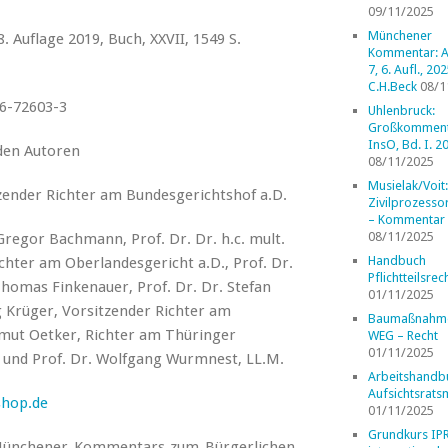
09/11/2025
Münchener
, XXVII, 1549 S.
Kommentar: A
7, 6. Aufl., 202
C.H.Beck
08/1
6-72603-3
Uhlenbruck:
Großkomment
InsO, Bd. I. 2
den Autoren
08/11/2025
Musielak/Voit:
zender Richter am Bundesgerichtshof a.D.
Zivilprozess
– Kommentar
08/11/2025
Gregor Bachmann, Prof. Dr. Dr. h.c. mult.
Handbuch
chter am Oberlandesgericht a.D., Prof. Dr.
Pflichtteilsrec
 Thomas Finkenauer, Prof. Dr. Dr. Stefan
01/11/2025
 Krüger, Vorsitzender Richter am
Baumaßnahm
tmut Oetker, Richter am Thüringer
WEG – Recht
01/11/2025
t und Prof. Dr. Wolfgang Wurmnest, LL.M.
Arbeitshandb
Aufsichtsrats
shop.de
01/11/2025
Grundkurs IP
Münchener Kommentars zum Bürgerlichen