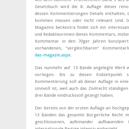
Gesetzbuch wird die 8. Auflage dieses ren
dessen Kommentierungen Details enthalten, 
kommen müssen oder nicht relevant sind. I
Magazins beckextra findet sich ein interessa
und Redakteurinnen dieses Kommentars, insbes
Kommentar in den 70ger Jahren konzipier
vorhandenen, “vergleichbaren” Kommentarl
das-magazin.aspx
.
Das nunmehr auf 13 Bände angelegte Werk wir
vorliegen. Bis zu diesen Endzeitpunkt s
Kommentierung soll ab dieser Auflage in eine
sinnvoll ist, weil auch das Zivilrecht ständig
drei Bände eindrucksvoll gezeigt haben.
Der bereits von der ersten Auflage an hochg
13 Bänden das gesamte Bürgerliche Recht mi
geschlossenen, aufeinander aufbauenden 
internationale Bezüge intensiv einbezieht.