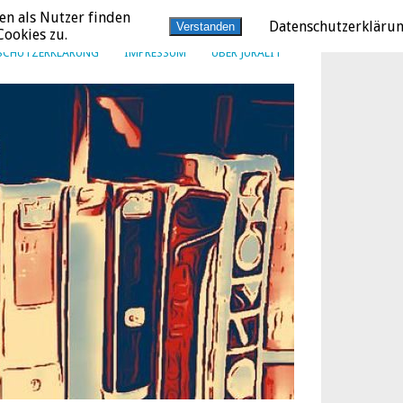
en als Nutzer finden
Datenschutzerkläru
Verstanden
ookies zu.
SCHUTZERKLÄRUNG
IMPRESSUM
ÜBER JURALIT