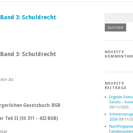
and 3: Schuldrecht
NEUESTE
and 3: Schuldrecht
KOMMENTAR
ion zu:
NEUESTE
BEITRÄGE
Digitale-Diens
Gesetz – Kom
gerlichen Gesetzbuch: BGB
09/11/2025
Schmerzensge
 Teil II (§§ 311 – 432 BGB)
2026
09/11/2
Nachfolgepla
tar
Familienunte