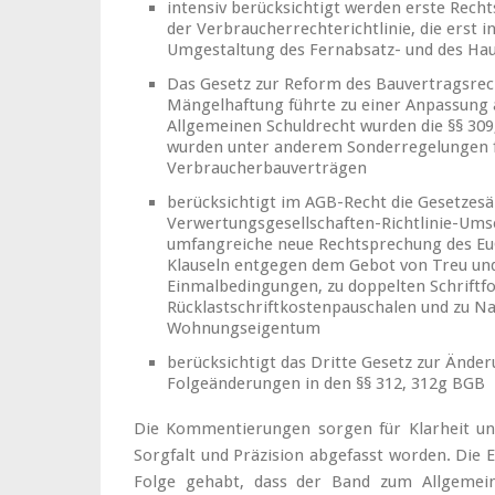
intensiv berücksichtigt werden erste Rech
der Verbraucherrechterichtlinie, die erst 
Umgestaltung des Fernabsatz- und des Hau
Das Gesetz zur Reform des Bauvertragsrec
Mängelhaftung führte zu einer Anpassung 
Allgemeinen Schuldrecht wurden die §§ 309
wurden unter anderem Sonderregelungen f
Verbraucherbauverträgen
berücksichtigt im AGB-Recht die Gesetzesä
Verwertungsgesellschaften-Richtlinie-Umse
umfangreiche neue Rechtsprechung des EuG
Klauseln entgegen dem Gebot von Treu und
Einmalbedingungen, zu doppelten Schriftf
Rücklastschriftkostenpauschalen und zu N
Wohnungseigentum
berücksichtigt das Dritte Gesetz zur Änder
Folgeänderungen in den §§ 312, 312g BGB
Die Kommentierungen sorgen für Klarheit und
Sorgfalt und Präzision abgefasst worden. Die 
Folge gehabt, dass der Band zum Allgemei