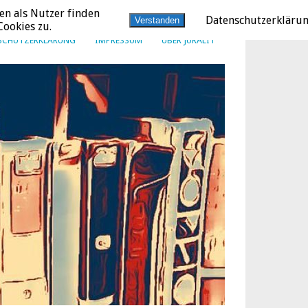
en als Nutzer finden
Datenschutzerkläru
Verstanden
ookies zu.
SCHUTZERKLÄRUNG
IMPRESSUM
ÜBER JURALIT