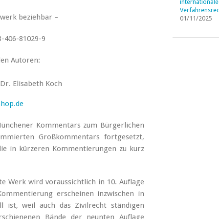
internationale
Verfahrensrec
erk beziehbar –
01/11/2025
3-406-81029-9
den Autoren:
 Dr. Elisabeth Koch
shop.de
Münchener Kommentars zum Bürgerlichen
nommierten Großkommentars fortgesetzt,
die in kürzeren Kommentierungen zu kurz
e Werk wird voraussichtlich in 10. Auflage
Kommentierung erscheinen inzwischen in
 ist, weil auch das Zivilrecht ständigen
erschienenen Bände der neunten Auflage