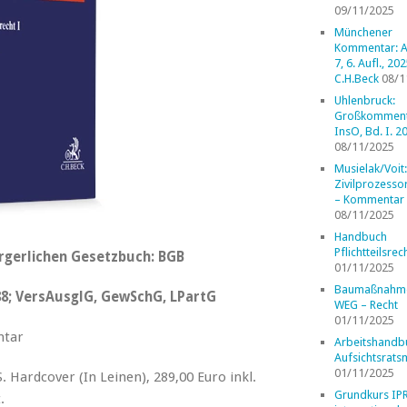
09/11/2025
Münchener
Kommentar: A
7, 6. Aufl., 202
C.H.Beck
08/1
Uhlenbruck:
Großkomment
InsO, Bd. I. 2
08/11/2025
Musielak/Voit:
Zivilprozess
– Kommentar
08/11/2025
Handbuch
Pflichtteilsrec
gerlichen Gesetzbuch: BGB
01/11/2025
Baumaßnahm
588; VersAusglG, GewSchG, LPartG
WEG – Recht
01/11/2025
tar
Arbeitshandb
Aufsichtsrats
01/11/2025
Hardcover (In Leinen), 289,00 Euro inkl.
Grundkurs IP
.