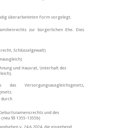
ändig überarbeiteten Form vorgelegt.
milienrechts zur bürgerlichen Ehe. Dies
echt, Schlüsselgewalt)
nausgleich)
hnung und Hausrat, Unterhalt des
eich).
das Versorgungsausgleichsgesetz,
esetz.
 durch
 Geburtsnamensrechts und des
 (neu §§ 1355-1355b)
andsehen v. 24.6.2024, die eingehend