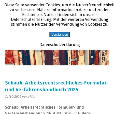
Diese Seite verwendet Cookies, um die Nutzerfreundlichkei
START
DATENSCHUTZERKLÄRUNG
IMPRESSUM
ÜBER JURALIT
zu verbessern. Nähere Informationen dazu und zu den
Rechten als Nutzer finden sich in unserer
JURALIT
Datenschutzerklärung. Mit der weiteren Verwendung
stimmen die Nutzer der Verwendung von Cookies zu.
Rezensionen juristischer Literatur
Verstanden
Datenschutzerklärung
Schaub: Arbeitsrechtsrechliches Formular-
und Verfahrenshandbuch 2025
31/10/2025
von rhhh
Schaub, Arbeitsrechtliches Formular- und
Verfahrenshandbuch, 16. Aufl., 2025, C.H.Beck