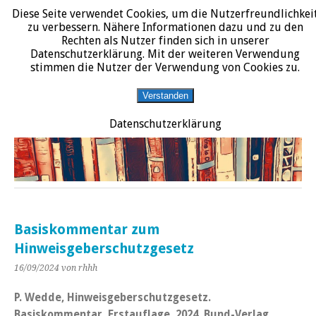
Diese Seite verwendet Cookies, um die Nutzerfreundlichkei
START
DATENSCHUTZERKLÄRUNG
IMPRESSUM
ÜBER JURALIT
zu verbessern. Nähere Informationen dazu und zu den
Rechten als Nutzer finden sich in unserer
JURALIT
Datenschutzerklärung. Mit der weiteren Verwendung
stimmen die Nutzer der Verwendung von Cookies zu.
Rezensionen juristischer Literatur
Verstanden
Datenschutzerklärung
Basiskommentar zum
Hinweisgeberschutzgesetz
16/09/2024
von rhhh
P. Wedde, Hinweisgeberschutzgesetz.
Basiskommentar, Erstauflage, 2024, Bund-Verlag