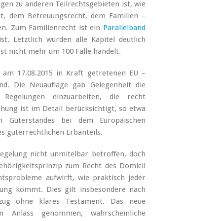
ügen zu anderen Teilrechtsgebieten ist, wie
ht, dem Betreuungsrecht, dem Familien –
en. Zum Familienrecht ist ein
Parallelband
t. Letztlich wurden alle Kapitel deutlich
gst nicht mehr um 100 Fälle handelt.
 am 17.08.2015 in Kraft getretenen EU –
nd. Die Neuauflage gab Gelegenheit die
 Regelungen einzuarbeiten, die recht
hung ist im Detail berücksichtigt, so etwa
en Güterstandes bei dem Europäischen
s güterrechtlichen Erbanteils.
Regelung nicht unmitelbar betroffen, doch
hörigkeitsprinzip zum Recht des Domicil
htsprobleme aufwirft, wie praktisch jeder
hrung kommt. Dies gilt insbesondere nach
ezug ohne klares Testament. Das neue
um Anlass genommen, wahrscheinliche