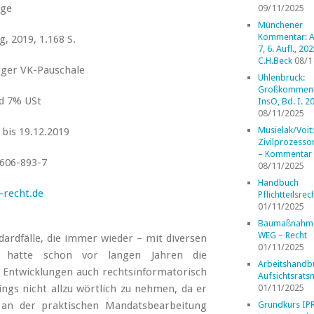
age
09/11/2025
Münchener
Kommentar: A
, 2019, 1.168 S.
7, 6. Aufl., 202
C.H.Beck
08/1
iger VK-Pauschale
Uhlenbruck:
Großkomment
nd 7% USt
InsO, Bd. I. 2
08/11/2025
Musielak/Voit:
 bis 19.12.2019
Zivilprozess
– Kommentar
606-893-7
08/11/2025
Handbuch
recht.de
Pflichtteilsrec
01/11/2025
Baumaßnahm
WEG – Recht
dardfälle, die immer wieder – mit diversen
01/11/2025
ft hatte schon vor langen Jahren die
Arbeitshandb
 Entwicklungen auch rechtsinformatorisch
Aufsichtsrats
ings nicht allzu wörtlich zu nehmen, da er
01/11/2025
h an der praktischen Mandatsbearbeitung
Grundkurs IP