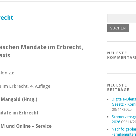
recht
pischen Mandate im Erbrecht,
NEUESTE
axis
KOMMENTAR
ion zu:
NEUESTE
BEITRÄGE
f Mangold (Hrsg.)
Digitale-Diens
Gesetz – Kom
09/11/2025
ndate im Erbrecht
Schmerzensge
2026
09/11/2
OM und Online – Service
Nachfolgepla
Familienunte