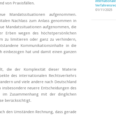
internationale
d von Praxisfällen.
Verfahrensrec
01/11/2025
eue Mandatssituationen aufgenommen.
gitalen Nachlass zum Anlass genommen in
eue Mandatssituationen aufgenommen, die
der Erben wegen des höchstpersönlichen
m zu limitieren oder ganz zu verhindern,
standene Kommunikationsinhalte in die
ch einbezogen hat und damit einen ganzen
t, die der Komplexität dieser Materie
ekte des internationalen Rechtsverkehrs
swandern und viele andere nach Deutschland
insbesondere neuere Entscheidungen des
 im Zusammenhang mit der dinglichen
e berücksichtigt.
auch den Umständen Rechnung, dass gerade