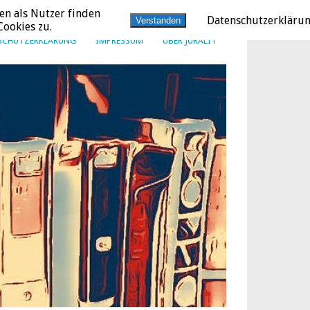
en als Nutzer finden
Datenschutzerkläru
Verstanden
ookies zu.
SCHUTZERKLÄRUNG
IMPRESSUM
ÜBER JURALIT