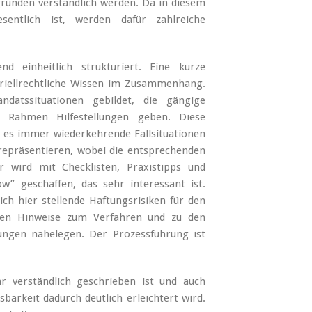
gründen verständlich werden. Da in diesem
sentlich ist, werden dafür zahlreiche
 einheitlich strukturiert. Eine kurze
eriellrechtliche Wissen im Zusammenhang.
atssituationen gebildet, die gängige
m Rahmen Hilfestellungen geben. Diese
 es immer wiederkehrende Fallsituationen
e repräsentieren, wobei die entsprechenden
wird mit Checklisten, Praxistipps und
” geschaffen, das sehr interessant ist.
h hier stellende Haftungsrisiken für den
gen Hinweise zum Verfahren und zu den
ungen nahelegen. Der Prozessführung ist
r verständlich geschrieben ist und auch
esbarkeit dadurch deutlich erleichtert wird.