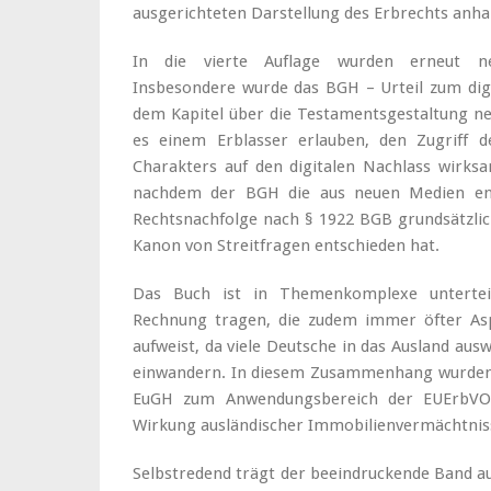
ausgerichteten Darstellung des Erbrechts anhan
In die vierte Auflage wurden erneut n
Insbesondere wurde das BGH – Urteil zum di
dem Kapitel über die Testamentsgestaltung n
es einem Erblasser erlauben, den Zugriff 
Charakters auf den digitalen Nachlass wirksa
nachdem der BGH die aus neuen Medien ent
Rechtsnachfolge nach § 1922 BGB grundsätzli
Kanon von Streitfragen entschieden hat.
Das Buch ist in Themenkomplexe unterteil
Rechnung tragen, die zudem immer öfter Asp
aufweist, da viele Deutsche in das Ausland au
einwandern. In diesem Zusammenhang wurden 
EuGH zum Anwendungsbereich der EUErbVO
Wirkung ausländischer Immobilienvermächtniss
Selbstredend trägt der beeindruckende Band 