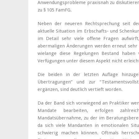
Anwendungsprobleme praxisnah zu diskutieren,
zu § 105 FamFG.
Neben der neueren Rechtsprechung seit der
aktuelle Situation im Erbschafts- und Schenkun
im Detail sehr viele offene Fragen aufwirf
abermaligen Änderungen werden erneut sehr kri
wielange diese Regelungen Bestand haben we
Verfügungen unter diesem Aspekt nicht erleich
Die beiden in der letzten Auflage hinzug
Übertragungen” und zur “Testamentsvolls
ergänzen, sind deutlich vertieft worden.
Da der Band sich vorwiegend an Praktiker wend
Mandate bearbeiten, erfolgen zahlrei
Mandatsübernahme, zu der im Beratungsberei
da sich viele Mandanten in emotionalen Situ
schwierig machen können. Oftmals herrsch