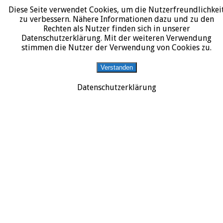
Diese Seite verwendet Cookies, um die Nutzerfreundlichkei
START
DATENSCHUTZERKLÄRUNG
IMPRESSUM
ÜBER JURALIT
zu verbessern. Nähere Informationen dazu und zu den
Rechten als Nutzer finden sich in unserer
JURALIT
Datenschutzerklärung. Mit der weiteren Verwendung
Ei
stimmen die Nutzer der Verwendung von Cookies zu.
Rezensionen juristischer Literatur
Ü
ü
Verstanden
d
Datenschutzerklärung
R
d
U
17/
vo
rh
An
Ei
Po
Re
Da
zu:
Re