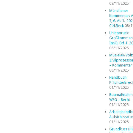
09/11/2025
Münchener
Kommentar: A
7, 6. Aufl., 202
C.H.Beck
08/1
Uhlenbruck:
Großkomment
InsO, Bd. I. 2
08/11/2025
Musielak/Voit:
Zivilprozess
– Kommentar
08/11/2025
Handbuch
Pflichtteilsrec
01/11/2025
Baumaßnahm
WEG – Recht
01/11/2025
Arbeitshandb
Aufsichtsrats
01/11/2025
Grundkurs IP