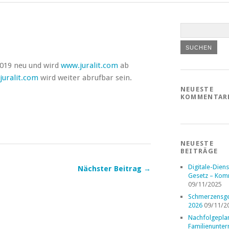
.2019 neu und wird
www.juralit.com
ab
juralit.com
wird weiter abrufbar sein.
NEUESTE
KOMMENTAR
NEUESTE
BEITRÄGE
Digitale-Diens
Nächster Beitrag →
Gesetz – Kom
09/11/2025
Schmerzensge
2026
09/11/2
Nachfolgepla
Familienunte