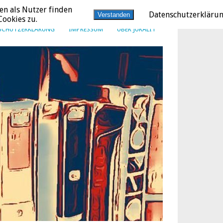
en als Nutzer finden
Datenschutzerkläru
Verstanden
ookies zu.
SCHUTZERKLÄRUNG
IMPRESSUM
ÜBER JURALIT