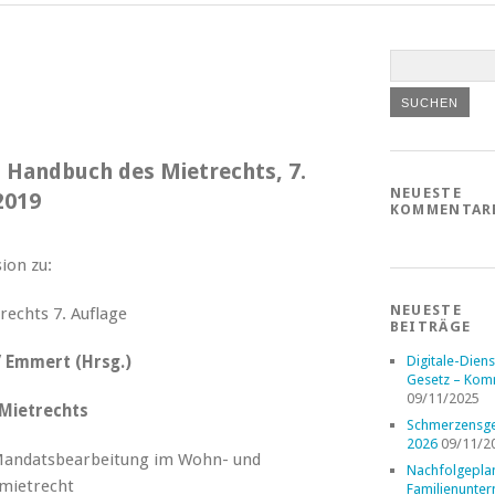
Handbuch des Mietrechts, 7.
NEUESTE
2019
KOMMENTAR
ion zu:
NEUESTE
BEITRÄGE
 Emmert (Hrsg.)
Digitale-Diens
Gesetz – Kom
09/11/2025
Mietrechts
Schmerzensge
2026
09/11/2
 Mandatsbearbeitung im Wohn- und
Nachfolgepla
mietrecht
Familienunte