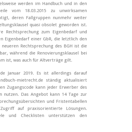
ielsweise werden im Handbuch und in den
teile vom 18.03.2015 zu unwirksamen
htigt, deren Fallgruppen nunmehr weiter
ltungsklausel quasi obsolet geworden ist.
re Rechtsprechung zum Eigenbedarf und
n Eigenbedarf einer GbR, die letztlich den
 neueren Rechtsprechung des BGH ist die
ar, während die Renovierungsklausel bei
st, was auch für Altverträge gilt.
 Januar 2019. Es ist allerdings darauf
dbuch-mietrecht.de ständig aktualisiert
en Zugangscode kann jeder Erwerber des
en nutzen. Das Angebot kann 14 Tage zur
prechungsübersichten und Fristentabellen
griff auf praxisorientierte Lösungen.
iele und Checklisten unterstützen den