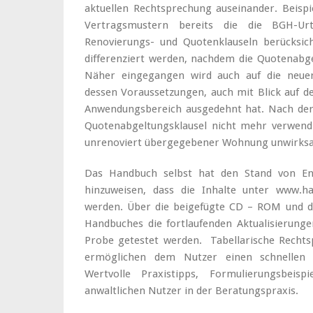
aktuellen Rechtsprechung auseinander. Beisp
Vertragsmustern bereits die die BGH-Ur
Renovierungs- und Quotenklauseln berücksic
differenziert werden, nachdem die Quotenabge
Näher eingegangen wird auch auf die neue
dessen Voraussetzungen, auch mit Blick auf de
Anwendungsbereich ausgedehnt hat. Nach der
Quotenabgeltungsklausel nicht mehr verwendb
unrenoviert übergegebener Wohnung unwirksam i
Das Handbuch selbst hat den Stand von Ende
hinzuweisen, dass die Inhalte unter www.han
werden. Über die beigefügte CD – ROM und d
Handbuches die fortlaufenden Aktualisierung
Probe getestet werden. Tabellarische Rechts
ermöglichen dem Nutzer einen schnellen Zu
Wertvolle Praxistipps, Formulierungsbeisp
anwaltlichen Nutzer in der Beratungspraxis.