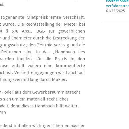
internationale
nd.
Verfahrensrec
01/11/2025
sogenannte Mietpreisbremse verschärft,
lt wurde. Die Rechtsstellung der Mieter bei
ist § 578 Abs.3 BGB zur gewerblichen
 und Endmieter durch die Erstreckung der
ungsschutz,, den Zeitmietvertrag und die
en Reformen sind in das „Handbuch des
 werden fundiert für die Praxis in den
ynopse enhält zudem eine kommentierte
ich ist. Vertieft eingegangen wird auch auf
Wohnungsvermittlung durch Makler.
ohn- oder aus dem Gewerberaummietrecht
s sich um ein materiell-rechtliches
elt, denn dieses Handbuch hilft weiter.
019.
redend mit allen wichtigen Themen aus der