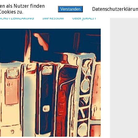
en als Nutzer finden
Datenschutzerkläru
Verstanden
ookies zu.
SCHUTZERKLÄRUNG
IMPRESSUM
ÜBER JURALIT