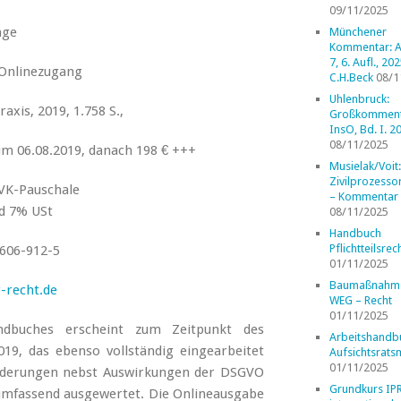
09/11/2025
age
Münchener
Kommentar: A
7, 6. Aufl., 202
Onlinezugang
C.H.Beck
08/1
Uhlenbruck:
axis, 2019, 1.758 S.,
Großkomment
InsO, Bd. I. 2
08/11/2025
zum 06.08.2019, danach 198 € +++
Musielak/Voit:
Zivilprozess
 VK-Pauschale
– Kommentar
nd 7% USt
08/11/2025
Handbuch
Pflichtteilsrec
606-912-5
01/11/2025
Baumaßnahm
-recht.de
WEG – Recht
01/11/2025
ndbuches erscheint zum Zeitpunkt des
Arbeitshandb
19, das ebenso vollständig eingearbeitet
Aufsichtsrats
01/11/2025
sänderungen nebst Auswirkungen der DSGVO
Grundkurs IP
umfassend ausgewertet. Die Onlineausgabe