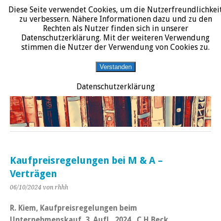
Diese Seite verwendet Cookies, um die Nutzerfreundlichkei
START
DATENSCHUTZERKLÄRUNG
IMPRESSUM
ÜBER JURALIT
zu verbessern. Nähere Informationen dazu und zu den
Rechten als Nutzer finden sich in unserer
JURALIT
Datenschutzerklärung. Mit der weiteren Verwendung
stimmen die Nutzer der Verwendung von Cookies zu.
Rezensionen juristischer Literatur
Verstanden
Datenschutzerklärung
Kaufpreisregelungen bei M & A –
Verträgen
06/10/2024
von rhhh
R. Kiem, Kaufpreisregelungen beim
Unternehmenskauf, 3. Aufl., 2024, C.H.Beck