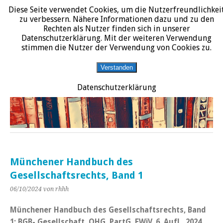
Diese Seite verwendet Cookies, um die Nutzerfreundlichkei
START
DATENSCHUTZERKLÄRUNG
IMPRESSUM
ÜBER JURALIT
zu verbessern. Nähere Informationen dazu und zu den
Rechten als Nutzer finden sich in unserer
JURALIT
Datenschutzerklärung. Mit der weiteren Verwendung
stimmen die Nutzer der Verwendung von Cookies zu.
Rezensionen juristischer Literatur
Verstanden
Datenschutzerklärung
Münchener Handbuch des
Gesellschaftsrechts, Band 1
06/10/2024
von rhhh
Münchener Handbuch des Gesellschaftsrechts, Band
1: BGB- Gesellschaft, OHG, PartG, EWiV, 6. Aufl., 2024,