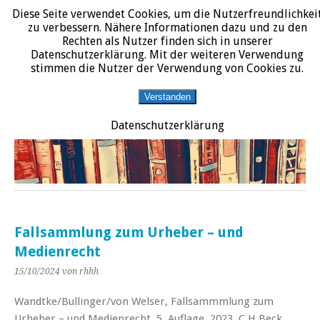
Diese Seite verwendet Cookies, um die Nutzerfreundlichkei
START
DATENSCHUTZERKLÄRUNG
IMPRESSUM
ÜBER JURALIT
zu verbessern. Nähere Informationen dazu und zu den
Rechten als Nutzer finden sich in unserer
JURALIT
Datenschutzerklärung. Mit der weiteren Verwendung
stimmen die Nutzer der Verwendung von Cookies zu.
Rezensionen juristischer Literatur
Verstanden
Datenschutzerklärung
Fallsammlung zum Urheber – und
Medienrecht
15/10/2024
von rhhh
Wandtke/Bullinger/von Welser, Fallsammmlung zum
Urheber – und Medienrecht, 5. Auflage, 2023, C.H.Beck