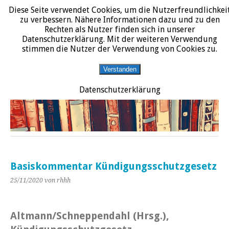
Diese Seite verwendet Cookies, um die Nutzerfreundlichkei
START
DATENSCHUTZERKLÄRUNG
IMPRESSUM
ÜBER JURALIT
zu verbessern. Nähere Informationen dazu und zu den
Rechten als Nutzer finden sich in unserer
JURALIT
Datenschutzerklärung. Mit der weiteren Verwendung
stimmen die Nutzer der Verwendung von Cookies zu.
Rezensionen juristischer Literatur
Verstanden
Datenschutzerklärung
Basiskommentar Kündigungsschutzgesetz
25/11/2020
von rhhh
A
ltmann/Schneppendahl (Hrsg.),