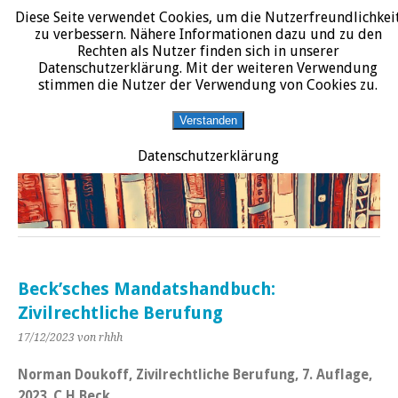
Diese Seite verwendet Cookies, um die Nutzerfreundlichkei
START
DATENSCHUTZERKLÄRUNG
IMPRESSUM
ÜBER JURALIT
zu verbessern. Nähere Informationen dazu und zu den
Rechten als Nutzer finden sich in unserer
JURALIT
Datenschutzerklärung. Mit der weiteren Verwendung
stimmen die Nutzer der Verwendung von Cookies zu.
Rezensionen juristischer Literatur
Verstanden
Datenschutzerklärung
Beck’sches Mandatshandbuch:
Zivilrechtliche Berufung
17/12/2023
von rhhh
Norman Doukoff, Zivilrechtliche Berufung, 7. Auflage,
2023, C.H.Beck