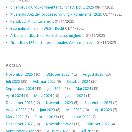
08/11/2025
Uhlenbruck: Großkommentar zur InsO, Bd. I. 2025
08/11/2025
Musielak/Voit: Zivilprozessordnung – Kommentar 2025
08/11/2025
Handbuch Pflichtteilsrecht
01/11/2025
Baumaßnahmen im WEG – Recht
01/11/2025
Arbeitshandbuch für Aufsichtsratsmitglieder
01/11/2025
Grundkurs IPR und internationales Verfahrensrecht
01/11/2025
ARCHIV
November 2025
(10)
Oktober 2025
(12)
August 2025
(20)
Juli 2025
(25)
Februar 2025
(9)
Oktober 2024
(36)
September 2024
(49)
Juni 2024
(13)
Mai 2024
(15)
April 2024
(1)
März 2024
(18)
Januar 2024
(1)
Dezember 2023
(12)
November 2023
(5)
September 2023
(2)
August 2023
(15)
Juni 2023
(8)
Mai 2023
(10)
April 2023
(7)
März 2023
(5)
Februar 2023
(11)
Januar 2023
(7)
Dezember 2022
(10)
November 2022
(13)
Oktober 2022
(4)
September 2022
(20)
August 2022
(13)
Juli 2022
(5)