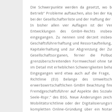
Die Schwerpunkte werden da gesetzt, wo 
Betrieb“ Probleme auftauchen, also bei der Ka
bei der Gesellschafterliste und der Haftung de
In bisher allen vier Auflagen ist der Ver
Entwicklungen des GmbH-Rechts insbes
eingegangen. Zu nennen sind derzeit insbe
Geschäftsführerhaftung und Ressortaufteilung,
Kapitalerhaltung und zur Abgrenzung der Zus
Gesellschaftsorganen, ferner die Pol
grenzüberschreitenden Formwechsel ohne tats
im Detail mit erheblichen Schwierigkeiten behaf
Eingegangen wird etwa auch auf die Frage,
Richtlinie (EU) Belange des Umweltsc
erwerbswirtschaftlichen GmBH Beachtung fin
Fremdgeschäftsführer auf Aspekte des Sozial
Seele-Rspr.“ des BSG. Neue Änderungen zeich
Mobilitätsrichtlinie oder der Digitalisierungs
kompletten Online-Gründung über ein Notar