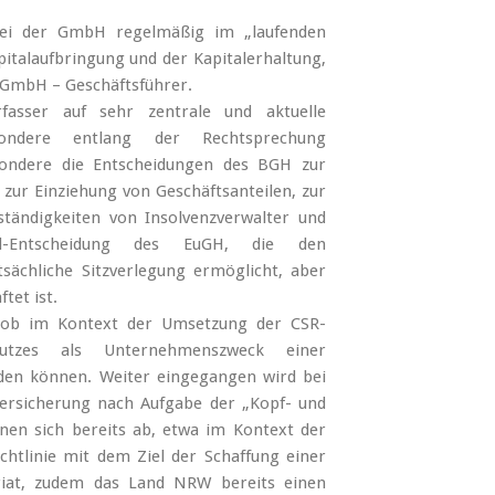
bei der GmbH regelmäßig im „laufenden
pitalaufbringung und der Kapitalerhaltung,
r GmbH – Geschäftsführer.
fasser auf sehr zentrale und aktuelle
ondere entlang der Rechtsprechung
sondere die Entscheidungen des BGH zur
 zur Einziehung von Geschäftsanteilen, zur
tändigkeiten von Insolvenzverwalter und
bud-Entscheidung des EuGH, die den
ächliche Sitzverlegung ermöglicht, aber
tet ist.
 ob im Kontext der Umsetzung der CSR-
hutzes als Unternehmenszweck einer
den können. Weiter eingegangen wird bei
versicherung nach Aufgabe der „Kopf- und
nen sich bereits ab, etwa im Kontext der
richtlinie mit dem Ziel der Schaffung einer
iat, zudem das Land NRW bereits einen