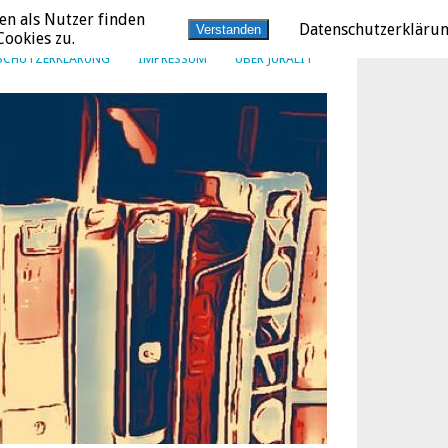
en als Nutzer finden
Datenschutzerkläru
Verstanden
ookies zu.
SCHUTZERKLÄRUNG
IMPRESSUM
ÜBER JURALIT