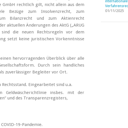
internationale
e GmbH rechtlich gilt, nicht allein aus dem
Verfahrensrec
01/11/2025
ele Bezüge zum Insolvenzrecht, zum
, zum Bilanzrecht und zum Aktienrecht
d der aktuellen Änderungen des AktG („ARUG
et sind die neuen Rechtsregeln vor dem
g setzt keine juristischen Vorkenntnisse
 einen hervorragenden Überblick über alle
esellschaftsform. Durch sein handliches
 zuverlässiger Begleiter vor Ort.
n Rechtsstand. Eingearbeitet sind u.a.
 Geldwäscherichtlinie insbes. mit der
ten“ und des Transparenzregisters,
er COVID-19-Pandemie.