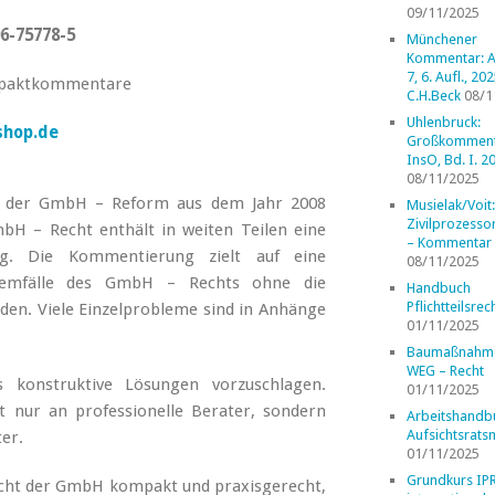
09/11/2025
6-75778-5
Münchener
Kommentar: A
7, 6. Aufl., 202
mpaktkommentare
C.H.Beck
08/1
Uhlenbruck:
shop.de
Großkomment
InsO, Bd. I. 2
08/11/2025
eit der GmbH – Reform aus dem Jahr 2008
Musielak/Voit:
Zivilprozess
 – Recht enthält in weiten Teilen eine
– Kommentar
ng. Die Kommentierung zielt auf eine
08/11/2025
oblemfälle des GmbH – Rechts ohne die
Handbuch
Pflichtteilsrec
den. Viele Einzelprobleme sind in Anhänge
01/11/2025
Baumaßnahm
WEG – Recht
 konstruktive Lösungen vorzuschlagen.
01/11/2025
 nur an professionelle Berater, sondern
Arbeitshandb
Aufsichtsrats
ter.
01/11/2025
Grundkurs IP
cht der GmbH kompakt und praxisgerecht,