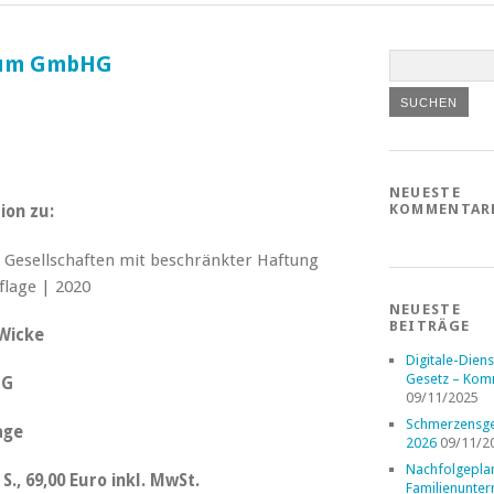
 zum GmbHG
NEUESTE
KOMMENTAR
ion zu:
NEUESTE
BEITRÄGE
Wicke
Digitale-Diens
Gesetz – Kom
HG
09/11/2025
Schmerzensge
age
2026
09/11/2
Nachfolgepla
S., 69,00 Euro inkl. MwSt.
Familienunte