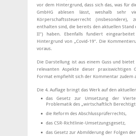
vor dem Hintergrund, dass sich das, was für di
GmbHG ablesen lässt, weshalb sehr vi
Körperschaftssteuerrecht (insbesondere)
enthalten sind, die bereits den aktuellen Stan
II“) haben. Ebenfalls fundiert eingearbeit
Hintergrund von „Covid-19“. Die Kommentierun
voraus.
Die Darstellung ist aus einem Guss und bietet
relevanten Aspekte dieser praxiswichtigen G
Format empfiehlt sich der Kommentar zudem als
Die 4. Auflage bringt das Werk auf den aktuelle
das Gesetz zur Umsetzung der Vierten
Problematik des „wirtschaftlich Berechtig
die Reform des Abschlussprüferrechts,
das CSR-Richtlinie-Umsetzungsgesetz,
das Gesetz zur Abmilderung der Folgen d