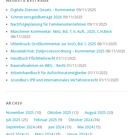
NEUESTE BEITRÄGE
Digitale-Dienste-Gesetz – Kommentar
09/11/2025
Schmerzensgeldbeträge 2026
09/11/2025
Nachfolgeplanung für Familienunternehmen
09/11/2025
Münchener Kommentar: AktG, Bd. 7, 6. Aufl., 2025, C.H.Beck
08/11/2025
Uhlenbruck: Großkommentar zur InsO, Bd. I. 2025
08/11/2025
Musielak/Voit: Zivilprozessordnung – Kommentar 2025
08/11/2025
Handbuch Pflichtteilsrecht
01/11/2025
Baumaßnahmen im WEG – Recht
01/11/2025
Arbeitshandbuch für Aufsichtsratsmitglieder
01/11/2025
Grundkurs IPR und internationales Verfahrensrecht
01/11/2025
ARCHIV
November 2025
(10)
Oktober 2025
(12)
August 2025
(20)
Juli 2025
(25)
Februar 2025
(9)
Oktober 2024
(36)
September 2024
(49)
Juni 2024
(13)
Mai 2024
(15)
April 2024
(1)
März 2024
(18)
Januar 2024
(1)