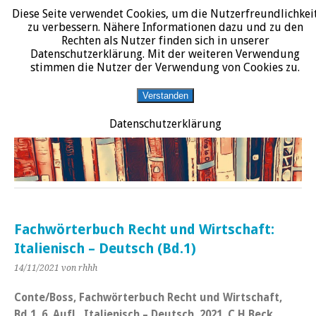
Diese Seite verwendet Cookies, um die Nutzerfreundlichkei
START
DATENSCHUTZERKLÄRUNG
IMPRESSUM
ÜBER JURALIT
zu verbessern. Nähere Informationen dazu und zu den
Rechten als Nutzer finden sich in unserer
JURALIT
Datenschutzerklärung. Mit der weiteren Verwendung
stimmen die Nutzer der Verwendung von Cookies zu.
Rezensionen juristischer Literatur
Verstanden
Datenschutzerklärung
Fachwörterbuch Recht und Wirtschaft:
Italienisch – Deutsch (Bd.1)
14/11/2021
von rhhh
Conte/Boss, Fachwörterbuch Recht und Wirtschaft,
Bd.1. 6. Aufl., Italienisch – Deutsch, 2021, C.H.Beck