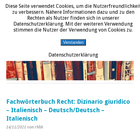
Diese Seite verwendet Cookies, um die Nutzerfreundlichkei
START
DATENSCHUTZERKLÄRUNG
IMPRESSUM
ÜBER JURALIT
zu verbessern. Nähere Informationen dazu und zu den
Rechten als Nutzer finden sich in unserer
JURALIT
Datenschutzerklärung. Mit der weiteren Verwendung
stimmen die Nutzer der Verwendung von Cookies zu.
Rezensionen juristischer Literatur
Verstanden
Datenschutzerklärung
Fachwörterbuch Recht: Dizinario giuridico
– Italienisch – Deutsch/Deutsch –
Italienisch
14/11/2021
von rhhh