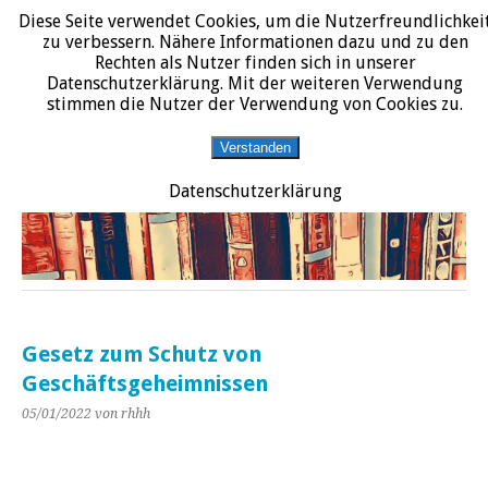
Diese Seite verwendet Cookies, um die Nutzerfreundlichkei
START
DATENSCHUTZERKLÄRUNG
IMPRESSUM
ÜBER JURALIT
zu verbessern. Nähere Informationen dazu und zu den
Rechten als Nutzer finden sich in unserer
JURALIT
Datenschutzerklärung. Mit der weiteren Verwendung
stimmen die Nutzer der Verwendung von Cookies zu.
Rezensionen juristischer Literatur
Verstanden
Datenschutzerklärung
Gesetz zum Schutz von
Geschäftsgeheimnissen
05/01/2022
von rhhh