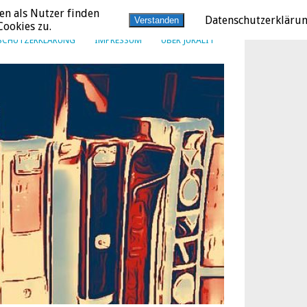
en als Nutzer finden
Datenschutzerkläru
Verstanden
ookies zu.
SCHUTZERKLÄRUNG
IMPRESSUM
ÜBER JURALIT