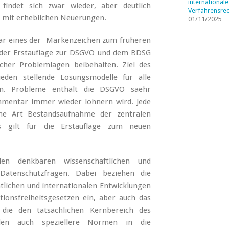
internationale
 findet sich zwar wieder, aber deutlich
Verfahrensrec
nd mit erheblichen Neuerungen.
01/11/2025
r eines der Markenzeichen zum früheren
t der Erstauflage zur DSGVO und dem BDSG
icher Problemlagen beibehalten. Ziel des
eden stellende Lösungsmodelle für alle
len. Probleme enthält die DSGVO saehr
Kommentar immer wieder lohnern wird. Jede
ne Art Bestandsaufnahme der zentralen
s gilt für die Erstauflage zum neuen
en denkbaren wissenschaftlichen und
Datenschutzfragen. Dabei beziehen die
ichen und internationalen Entwicklungen
ionsfreiheitsgesetzen ein, aber auch das
 die den tatsächlichen Kernbereich des
rden auch speziellere Normen in die