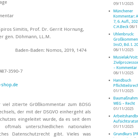
lage
09/11/2025
Münchener
entar
Kommentar: A
7, 6. Aufl., 202
C.H.Beck
08/1
piros Simitis, Prof. Dr. Gerrit Hornung,
Uhlenbruck:
cker gen. Döhmann, LL.M.
Großkomment
InsO, Bd. I. 2
os, 2019, 1474
08/11/2025
Musielak/Voit:
Zivilprozess
– Kommentar
487-3590-7
08/11/2025
Handbuch
shop.de
Pflichtteilsrec
01/11/2025
Baumaßnahm
WEG – Recht
r viel zitierte Gr0ßkommentar zum BDSG
01/11/2025
echsels, der mit der DSGVO einhergeht als
Arbeitshandb
schutzes eingeleitet wurde, da es seit dem
Aufsichtsrats
oftmals unterschiedlichen nationalen
01/11/2025
sches Datenschutzrecht gibt. Vieles was
Grundkurs IP