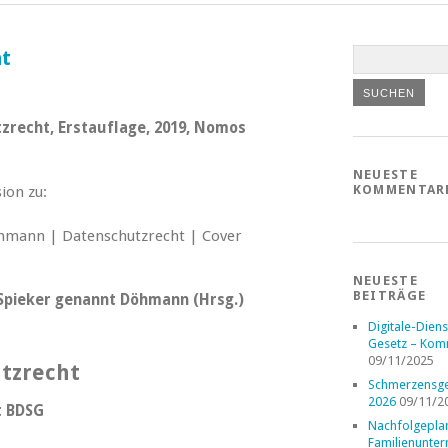
t
tzrecht, Erstauflage, 2019, Nomos
NEUESTE
KOMMENTAR
ion zu:
NEUESTE
BEITRÄGE
 Spieker genannt Döhmann (Hrsg.)
Digitale-Diens
Gesetz – Kom
09/11/2025
tzrecht
Schmerzensge
2026
09/11/2
t BDSG
Nachfolgepla
Familienunte