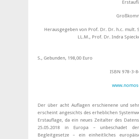
Erstauf
Großkomm
Herausgegeben von Prof. Dr. Dr. h.c. mult. S
LL.M., Prof. Dr. Indra Spie
Baden-Baden: Nom
S., Gebunden, 198,00 Euro
ISBN 978-3-8
www.nomos-
Der über acht Auflagen erschienene und seh
erscheint angesichts des erheblichen Systemw
Erstauflage, da ein neues Zeitalter des Daten
25.05.2018 in Europa – unbeschadet der 
Begleitgesetze – ein einheitliches europäi