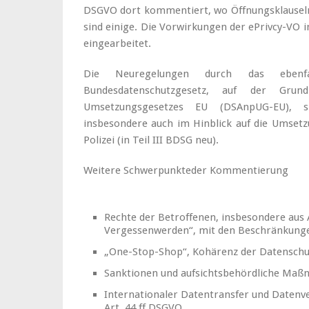
DSGVO dort kommentiert, wo Öffnungsklauseln 
sind einige. Die Vorwirkungen der ePrivcy-VO i
eingearbeitet.
Die Neuregelungen durch das ebenfa
Bundesdatenschutzgesetz, auf der Grund
Umsetzungsgesetzes EU (DSAnpUG-EU), si
insbesondere auch im Hinblick auf die Umsetzu
Polizei (in Teil III BDSG neu).
Weitere Schwerpunkteder Kommentierung
Rechte der Betroffenen, insbesondere aus Ar
Vergessenwerden“, mit den Beschränkung
„One-Stop-Shop“, Kohärenz der Datenschu
Sanktionen und aufsichtsbehördliche Maßn
Internationaler Datentransfer und Datenv
Art. 44 ff DSGVO