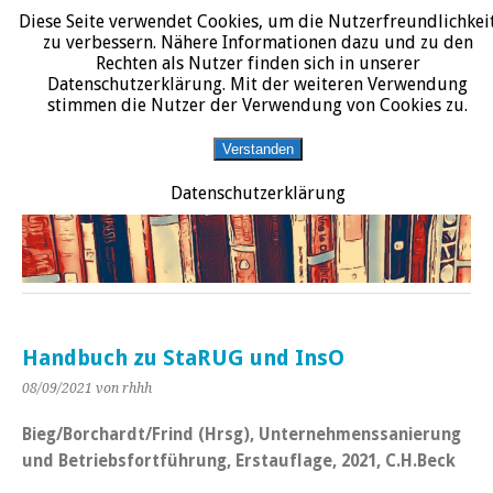
Diese Seite verwendet Cookies, um die Nutzerfreundlichkei
START
DATENSCHUTZERKLÄRUNG
IMPRESSUM
ÜBER JURALIT
zu verbessern. Nähere Informationen dazu und zu den
Rechten als Nutzer finden sich in unserer
JURALIT
Datenschutzerklärung. Mit der weiteren Verwendung
stimmen die Nutzer der Verwendung von Cookies zu.
Rezensionen juristischer Literatur
Verstanden
Datenschutzerklärung
Handbuch zu StaRUG und InsO
08/09/2021
von rhhh
Bieg/Borchardt/Frind (Hrsg), Unternehmenssanierung
und Betriebsfortführung, Erstauflage, 2021, C.H.Beck