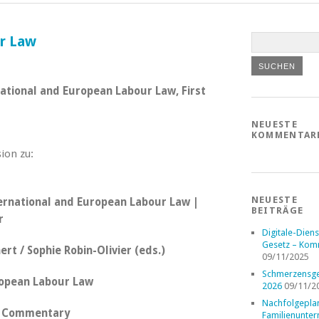
r Law
national and European Labour Law, First
NEUESTE
KOMMENTAR
ion zu:
NEUESTE
BEITRÄGE
Digitale-Diens
Gesetz – Kom
ert / Sophie Robin-Olivier (eds.)
09/11/2025
Schmerzensge
ropean Labour Law
2026
09/11/2
Nachfolgepla
le Commentary
Familienunte