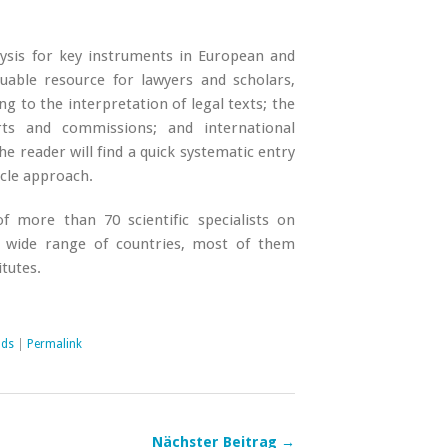
alysis for key instruments in European and
luable resource for lawyers and scholars,
ng to the interpretation of legal texts; the
rts and commissions; and international
The reader will find a quick systematic entry
icle approach.
f more than 70 scientific specialists on
a wide range of countries, most of them
itutes.
nds
|
Permalink
Nächster Beitrag →