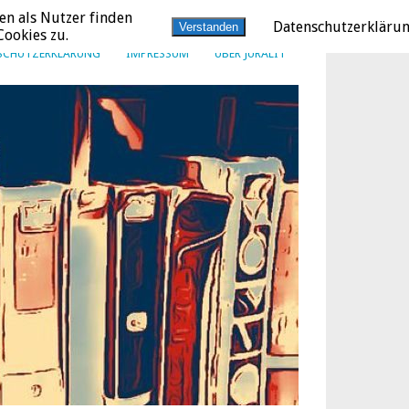
en als Nutzer finden
Datenschutzerkläru
Verstanden
ookies zu.
SCHUTZERKLÄRUNG
IMPRESSUM
ÜBER JURALIT