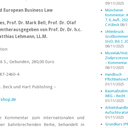
09/11/2025
nd European Business Law
Münchener
Kommentar: A
7, 6. Aufl., 202
, Prof. Dr. Mark Bell, Prof. Dr. Olaf
C.H.Beck
08/1
samtherausgegeben von Prof. Dr. Dr. h.c.
Uhlenbruck:
Matthias Lehmann, LL.M.
Großkomment
InsO, Bd. I. 2
08/11/2025
ition
Musielak/Voit:
Zivilprozess
 S., Gebunden, 280,00 Euro
– Kommentar
08/11/2025
87-2460-4
Handbuch
Pflichtteilsrec
01/11/2025
. Beck und Hart Publishing –
Baumaßnahm
WEG – Recht
shop.de
01/11/2025
Arbeitshandb
Aufsichtsrats
ige Kommentar zum internationalen und
01/11/2025
iner bahnbrechenden Reihe, behandelt in
Grundkurs IP