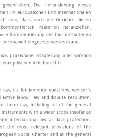
 geschrieben. Die Heranziehung dieses
heit im europäischen und internationalen
lich sein, dass auch die Gerichte diesen
kommentierten Materien heranziehen.
chbare Kommentierung der hier enthaltenen
 europaweit eingesetzt werden kann.
e, praxisnahe Erläuterung aller wirklich
d europäischen Arbeitsrechts.
r law, i.e. fundamental questions, worker’s
ollective labour law and dispute resolution.
 Union law, including all of the general
as instruments with a wider scope insofar as
ivate international law or data protection.
of the most relevant provisions of the
opean Social Charter and all the general