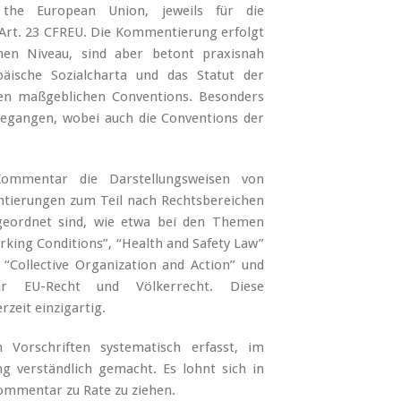
the European Union, jeweils für die
 Art. 23 CFREU. Die Kommentierung erfolgt
hen Niveau, sind aber betont praxisnah
äische Sozialcharta und das Statut der
den maßgeblichen Conventions. Besonders
gegangen, wobei auch die Conventions der
ommentar die Darstellungsweisen von
ierungen zum Teil nach Rechtsbereichen
eordnet sind, wie etwa bei den Themen
king Conditions”, “Health and Safety Law”
 “Collective Organization and Action” und
für EU-Recht und Völkerrecht. Diese
zeit einzigartig.
n Vorschriften systematisch erfasst, im
ng verständlich gemacht. Es lohnt sich in
 Kommentar zu Rate zu ziehen.