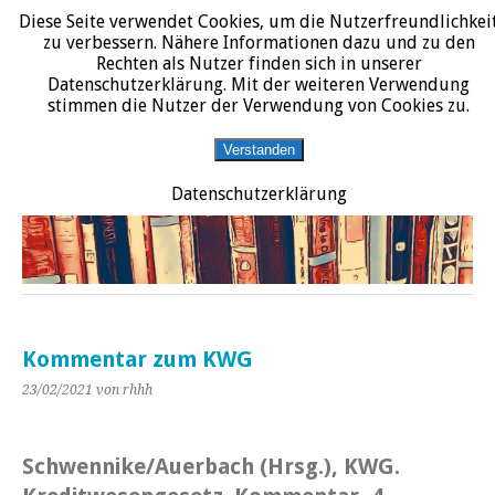
Diese Seite verwendet Cookies, um die Nutzerfreundlichkei
START
DATENSCHUTZERKLÄRUNG
IMPRESSUM
ÜBER JURALIT
zu verbessern. Nähere Informationen dazu und zu den
Rechten als Nutzer finden sich in unserer
JURALIT
Datenschutzerklärung. Mit der weiteren Verwendung
stimmen die Nutzer der Verwendung von Cookies zu.
Rezensionen juristischer Literatur
Verstanden
Datenschutzerklärung
Kommentar zum KWG
23/02/2021
von rhhh
Schwennike/Auerbach (Hrsg.), KWG.