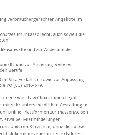
erung verbrauchergerechter Angebote im
hutzes im Inkassorecht, auch soweit die
eten
dikusanwälte und zur Änderung der
ungsRL und zur Änderung weiterer
nden Berufe
0 im Strafverfahren sowie zur Anpassung
ie VO (EU) 2016/679.
nomene wie »Law Clinics« und »Legal
e mit sehr unterschiedlichen Gestaltungen
s um Online-Plattformen zur massenweisen
, etwa bei Mietminderungen,
und anderen Bereichen, ohne dies diese
echtsdokumentegeneratoren existieren