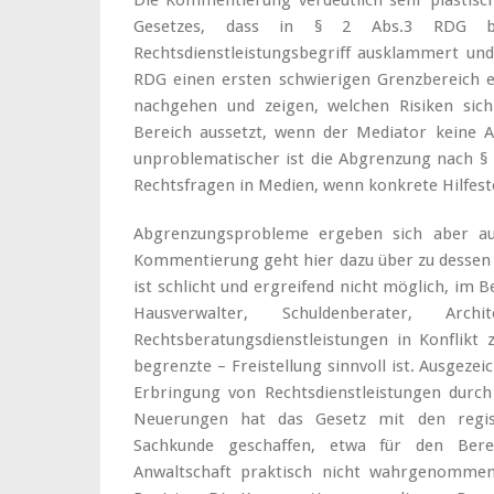
Die Kommentierung verdeutlich sehr plastisc
Gesetzes, dass in § 2 Abs.3 RDG be
Rechtsdienstleistungsbegriff ausklammert und
RDG einen ersten schwierigen Grenzbereich e
nachgehen und zeigen, welchen Risiken sich
Bereich aussetzt, wenn der Mediator keine An
unproblematischer ist die Abgrenzung nach § 
Rechtsfragen in Medien, wenn konkrete Hilfest
Abgrenzungsprobleme ergeben sich aber a
Kommentierung geht hier dazu über zu dessen 
ist schlicht und ergreifend nicht möglich, im 
Hausverwalter, Schuldenberater, Arch
Rechtsberatungsdienstleistungen in Konflikt
begrenzte – Freistellung sinnvoll ist. Ausgezei
Erbringung von Rechtsdienstleistungen durch 
Neuerungen hat das Gesetz mit den regis
Sachkunde geschaffen, etwa für den Ber
Anwaltschaft praktisch nicht wahrgenomm