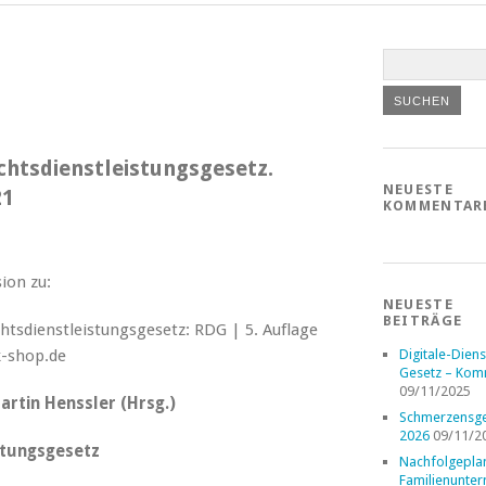
chtsdienstleistungsgesetz.
NEUESTE
21
KOMMENTAR
ion zu:
NEUESTE
BEITRÄGE
Digitale-Diens
Gesetz – Kom
09/11/2025
artin Henssler (Hrsg.)
Schmerzensge
2026
09/11/2
stungsgesetz
Nachfolgepla
Familienunte