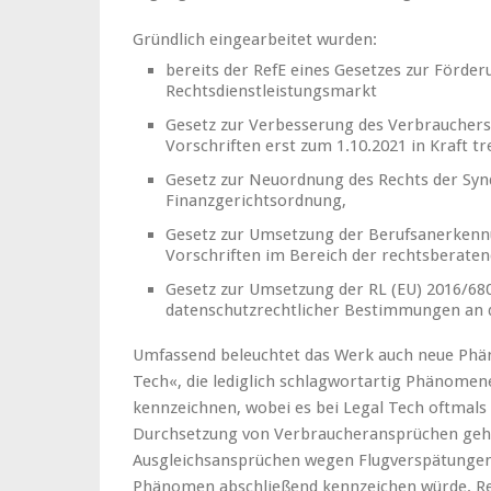
Gründlich eingearbeitet wurden:
bereits der RefE eines Gesetzes zur Förd
Rechtsdienstleistungsmarkt
Gesetz zur Verbesserung des Verbrauchersc
Vorschriften erst zum 1.10.2021 in Kraft tr
Gesetz zur Neuordnung des Rechts der Syn
Finanzgerichtsordnung,
Gesetz zur Umsetzung der Berufsanerkenn
Vorschriften im Bereich der rechtsberate
Gesetz zur Umsetzung der RL (EU) 2016/68
datenschutzrechtlicher Bestimmungen an d
Umfassend beleuchtet das Werk auch neue Phä
Tech«, die lediglich schlagwortartig Phänomen
kennzeichnen, wobei es bei Legal Tech oftmal
Durchsetzung von Verbraucheransprüchen geht
Ausgleichsansprüchen wegen Flugverspätungen 
Phänomen abschließend kennzeichen würde. R