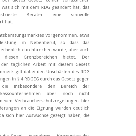
bot dieses Gesetz keinen verlässlichen
 was sich mit dem RDG geändert hat, das
trierte Berater eine sinnvolle
rt hat.
chtsberatungsmarktes vorgenommen, etwa
tleistung im Nebenberuf, so dass das
 erheblich durchbrochen wurde, aber auch
 diesen Grenzbereichen bietet. Der
der täglichen Arbeit mit diesem Gesetz
enmerk gilt dabei den Unschärfen des RDG
rungen in § 4 RDGEG durch das Gesetz gegen
n, die insbesondere den Bereich der
Inkassounternehmen aber noch nicht
euen Verbraucherschutzregelungen hier
rderungen an die Eignung wurden deutlich
da sich hier Auswüchse gezeigt haben, die