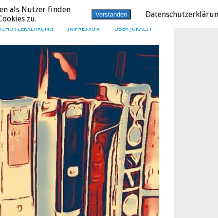
en als Nutzer finden
Datenschutzerkläru
Verstanden
ookies zu.
SCHUTZERKLÄRUNG
IMPRESSUM
ÜBER JURALIT