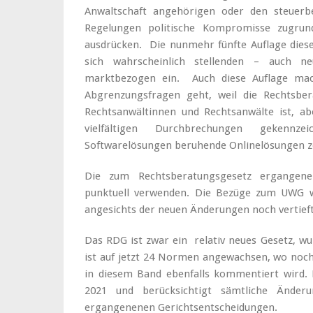
Anwaltschaft angehörigen oder den steuerbe
Regelungen politische Kompromisse zugrund
ausdrücken. Die nunmehr fünfte Auflage dies
sich wahrscheinlich stellenden – auch 
marktbezogen ein. Auch diese Auflage mach
Abgrenzungsfragen geht, weil die Rechtsbe
Rechtsanwältinnen und Rechtsanwälte ist, a
vielfältigen Durchbrechungen gekennze
Softwarelösungen beruhende Onlinelösungen z
Die zum Rechtsberatungsgesetz ergangen
punktuell verwenden. Die Bezüge zum UWG we
angesichts der neuen Änderungen noch vertieft
Das RDG ist zwar ein relativ neues Gesetz, wu
ist auf jetzt 24 Normen angewachsen, wo noch 
in diesem Band ebenfalls kommentiert wird. 
2021 und berücksichtigt sämtliche Änderu
ergangenenen Gerichtsentscheidungen.