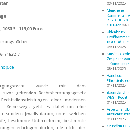
tar
09/11/2025
Münchener
Kommentar: A
age
7, 6. Aufl., 202
C.H.Beck
08/1
 1080 S., 119,00 Euro
Uhlenbruck:
Großkomment
uterungsbücher
InsO, Bd. I. 2
08/11/2025
Musielak/Voit:
6-71632-7
Zivilprozess
– Kommentar
shop.de
08/11/2025
Handbuch
Pflichtteilsrec
sorgungsrecht wurde mit dem
01/11/2025
 zuvor geltenden Rechtsberatungsgesetz
Baumaßnahm
WEG – Recht
Rechtsdienstleistungen einer modernen
01/11/2025
 hat. Keineswegs geht es dabei um eine
Arbeitshandb
en, sondern jeweils darum, unter welchen
Aufsichtsrats
01/11/2025
ufe, bestimmte Unternehmen, bestimmte
Grundkurs IP
tungen erbringen dürfen, die nicht der