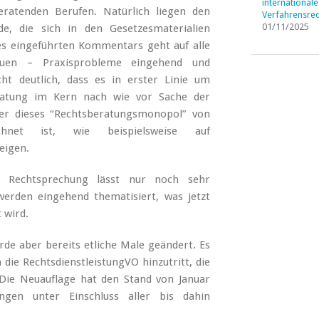
internationale
ratenden Berufen. Natürlich liegen den
Verfahrensrec
01/11/2025
e, die sich in den Gesetzesmaterialien
es eingeführten Kommentars geht auf alle
neuen – Praxisprobleme eingehend und
t deutlich, dass es in erster Linie um
ratung im Kern nach wie vor Sache der
ber dieses “Rechtsberatungsmonopol” von
ichnet ist, wie beispielsweise auf
eigen.
e Rechtsprechung lässt nur noch sehr
rden eingehend thematisiert, was jetzt
 wird.
rde aber bereits etliche Male geändert. Es
die RechtsdienstleistungVO hinzutritt, die
Die Neuauflage hat den Stand von Januar
ngen unter Einschluss aller bis dahin