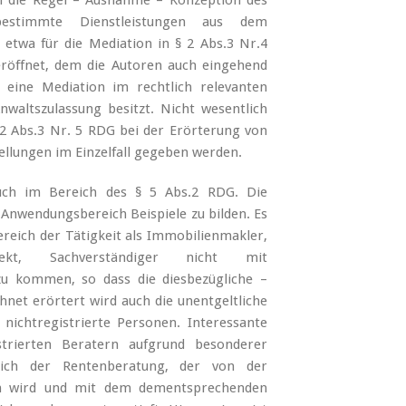
h die Regel – Ausnahme – Konzeption des
stimmte Dienstleistungen aus dem
 etwa für die Mediation in § 2 Abs.3 Nr.4
röffnet, dem die Autoren auch eingehend
 eine Mediation im rechtlich relevanten
waltszulassung besitzt. Nicht wesentlich
2 Abs.3 Nr. 5 RDG bei der Erörterung von
ellungen im Einzelfall gegeben werden.
uch im Bereich des § 5 Abs.2 RDG. Die
Anwendungsbereich Beispiele zu bilden. Es
Bereich der Tätigkeit als Immobilienmakler,
itekt, Sachverständiger nicht mit
 zu kommen, so dass die diesbezügliche –
chnet erörtert wird auch die unentgeltliche
nichtregistrierte Personen. Interessante
trierten Beratern aufgrund besonderer
eich der Rentenberatung, der von der
en wird und mit dem dementsprechenden