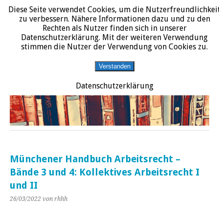
Diese Seite verwendet Cookies, um die Nutzerfreundlichkei
START
DATENSCHUTZERKLÄRUNG
IMPRESSUM
ÜBER JURALIT
zu verbessern. Nähere Informationen dazu und zu den
Rechten als Nutzer finden sich in unserer
JURALIT
Datenschutzerklärung. Mit der weiteren Verwendung
stimmen die Nutzer der Verwendung von Cookies zu.
Rezensionen juristischer Literatur
Verstanden
Datenschutzerklärung
Münchener Handbuch Arbeitsrecht –
Bände 3 und 4: Kollektives Arbeitsrecht I
und II
26/03/2022
von rhhh