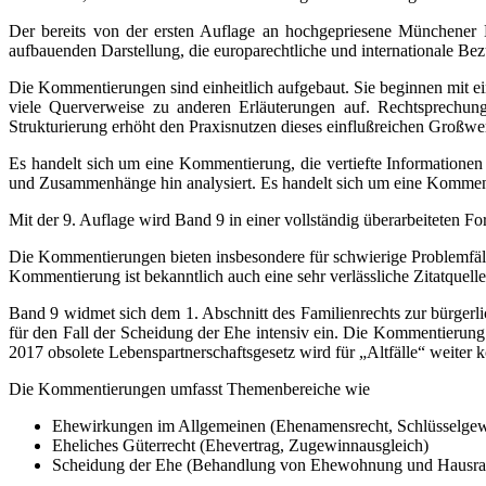
Der bereits von der ersten Auflage an hochgepriesene Münchener 
aufbauenden Darstellung, die europarechtliche und internationale Bez
Die Kommentierungen sind einheitlich aufgebaut. Sie beginnen mit 
viele Querverweise zu anderen Erläuterungen auf. Rechtsprechung
Strukturierung erhöht den Praxisnutzen dieses einflußreichen Großw
Es handelt sich um eine Kommentierung, die vertiefte Informationen 
und Zusammenhänge hin analysiert. Es handelt sich um eine Komment
Mit der 9. Auflage wird Band 9 in einer vollständig überarbeiteten Fo
Die Kommentierungen bieten insbesondere für schwierige Problemfälle 
Kommentierung ist bekanntlich auch eine sehr verlässliche Zitatquelle
Band 9 widmet sich dem 1. Abschnitt des Familienrechts zur bürgerl
für den Fall der Scheidung der Ehe intensiv ein. Die Kommentierung
2017 obsolete Lebenspartnerschaftsgesetz wird für „Altfälle“ weiter 
Die Kommentierungen umfasst Themenbereiche wie
Ehewirkungen im Allgemeinen (Ehenamensrecht, Schlüsselgew
Eheliches Güterrecht (Ehevertrag, Zugewinnausgleich)
Scheidung der Ehe (Behandlung von Ehewohnung und Hausrat, 