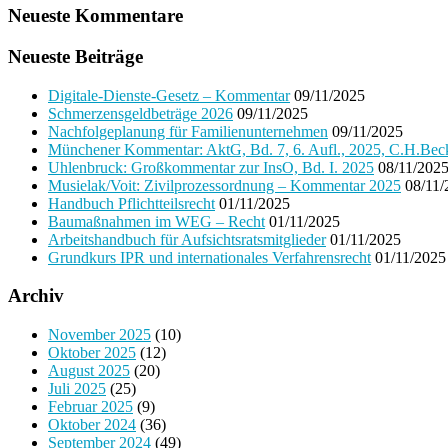
Neueste Kommentare
Neueste Beiträge
Digitale-Dienste-Gesetz – Kommentar
09/11/2025
Schmerzensgeldbeträge 2026
09/11/2025
Nachfolgeplanung für Familienunternehmen
09/11/2025
Münchener Kommentar: AktG, Bd. 7, 6. Aufl., 2025, C.H.Bec
Uhlenbruck: Großkommentar zur InsO, Bd. I. 2025
08/11/202
Musielak/Voit: Zivilprozessordnung – Kommentar 2025
08/11/
Handbuch Pflichtteilsrecht
01/11/2025
Baumaßnahmen im WEG – Recht
01/11/2025
Arbeitshandbuch für Aufsichtsratsmitglieder
01/11/2025
Grundkurs IPR und internationales Verfahrensrecht
01/11/2025
Archiv
November 2025
(10)
Oktober 2025
(12)
August 2025
(20)
Juli 2025
(25)
Februar 2025
(9)
Oktober 2024
(36)
September 2024
(49)