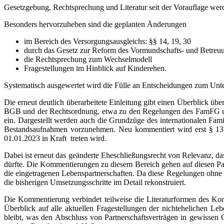
Gesetzgebung, Rechtsprechung und Literatur seit der Vorauflage werd
Besonders hervorzuheben sind die geplanten Änderungen
im Bereich des Versorgungsausgleichs: §§ 14, 19, 30
durch das Gesetz zur Reform des Vormundschafts- und Betreuu
die Rechtsprechung zum Wechselmodell
Fragestellungen im Hinblick auf Kinderehen.
Systematisch ausgewertet wird die Fülle an Entscheidungen zum Unter
Die erneut deutlich überarbeitete Einleitung gibt einen Überblick ü
BGB und der Rechtsordnung, etwa zu den Regelungen des FamFG und 
ein. Dargestellt werden auch die Grundzüge des internationalen Fam
Bestandsaufnahmen vorzunehmen. Neu kommentiert wird erst § 1358
01.01.2023 in Kraft treten wird.
Dabei ist erneut das geänderte Eheschließungsrecht von Relevanz, d
dürfte. Die Kommentierungen zu diesem Bereich gehen auf diesen Par
die eingetragenen Lebenspartnerschaften. Da diese Regelungen ohne
die bisherigen Umsetzungsschritte im Detail rekonstruiert.
Die Kommentierung verbindet teilweise die Literaturformen des K
Überblick auf alle aktuellen Fragestellungen der nichtehelichen Le
bleibt, was den Abschluss von Partnerschaftsverträgen in gewissen