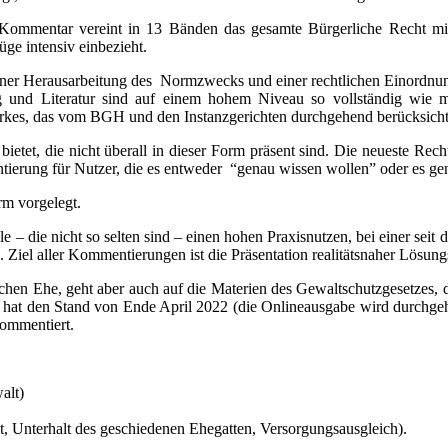
Kommentar vereint in 13 Bänden das gesamte Bürgerliche Recht mit
üge intensiv einbezieht.
einer Herausarbeitung des Normzwecks und einer rechtlichen Einordnun
 und Literatur sind auf einem hohem Niveau so vollständig wie mö
erkes, das vom BGH und den Instanzgerichten durchgehend berücksicht
bietet, die nicht überall in dieser Form präsent sind. Die neueste Rec
ierung für Nutzer, die es entweder “genau wissen wollen” oder es ge
rm vorgelegt.
– die nicht so selten sind – einen hohen Praxisnutzen, bei einer seit 
. Ziel aller Kommentierungen ist die Präsentation realitätsnaher Lösun
ichen Ehe, geht aber auch auf die Materien des Gewaltschutzgesetzes, 
 hat den Stand von Ende April 2022 (die Onlineausgabe wird durchgeh
kommentiert.
alt)
Unterhalt des geschiedenen Ehegatten, Versorgungsausgleich).