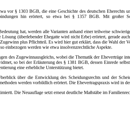
etwa vor § 1303 BGB, die eine Geschichte des deutschen Eherechts 
bindungen hin erörtert, so etwa bei § 1357 BGB. Mit großer Sor
eutung hat, werden alle Varianten anhand einer teilweise schwierige
r Lösung (überlebender Ehegatte wird nicht Erbe) erörtert, gerade auc
ewinn plus Pflichtteil. Es wird hier gut erklärt, dass die Wahl der 
benso einbezogen werden wie etwa insolvenzrechtliche Aspekte.
ungen des Zugewinnausgleichs, wobei die Thematik der Eheverträge in
idmet, so bei der Erläuterung des § 1381 BGB, dessen Einrede selbst
tierung eine erhebliche Unterstützung bietet.
blick über die Entwicklung des Scheidungsrechts und der Scheidun
ethoden werden vorbildlich erörtert. Die Ehevertragspraxis wird in 
miertt. Die Neuauflage setzt erneut deutliche Maßstäbe im Familienrec