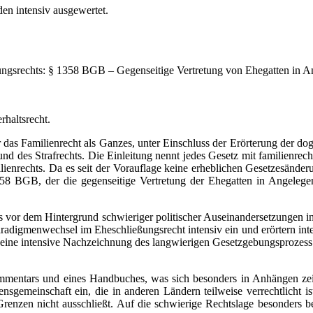
en intensiv ausgewertet.
ngsrechts: § 1358 BGB – Gegenseitige Vertretung von Ehegatten in A
haltsrecht.
ber das Familienrecht als Ganzes, unter Einschluss der Erörterung der 
des Strafrechts. Die Einleitung nennt jedes Gesetz mit familienrech
ilienrechts. Da es seit der Vorauflage keine erheblichen Gesetzesände
 BGB, der die gegenseitige Vertretung der Ehegatten in Angelegen
as vor dem Hintergrund schwieriger politischer Auseinandersetzungen 
adigmenwechsel im Eheschließungsrecht intensiv ein und erörtern inten
 eine intensive Nachzeichnung des langwierigen Gesetzgebungsprozess 
ommentars und eines Handbuches, was sich besonders in Anhängen zei
bensgemeinschaft ein, die in anderen Ländern teilweise verrechtlicht 
 Grenzen nicht ausschließt. Auf die schwierige Rechtslage besonders