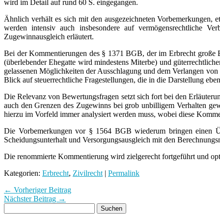
wird im Detail auf rund 60 S. eingegangen.
Ähnlich verhält es sich mit den ausgezeichneten Vorbemerkungen, 
werden intensiv auch insbesondere auf vermögensrechtliche Ver
Zugewinnausgleich erläutert.
Bei der Kommentierungen des § 1371 BGB, der im Erbrecht große Bed
(überlebender Ehegatte wird mindestens Miterbe) und güterrechtliche
gelassenen Möglichkeiten der Ausschlagung und dem Verlangen von Zug
Blick auf steuerrechtliche Fragestellungen, die in die Darstellung e
Die Relevanz von Bewertungsfragen setzt sich fort bei den Erläuter
auch den Grenzen des Zugewinns bei grob unbilligem Verhalten gew
hierzu im Vorfeld immer analysiert werden muss, wobei diese Kommen
Die Vorbemerkungen vor § 1564 BGB wiederum bringen einen Über
Scheidungsunterhalt und Versorgungsausgleich mit den Berechnungsm
Die renommierte Kommentierung wird zielgerecht fortgeführt und opti
Kategorien:
Erbrecht
,
Zivilrecht
|
Permalink
← Vorheriger Beitrag
Nächster Beitrag →