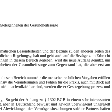
ngelegenheiten der Gesundheitssorge
dogmatischen Besonderheiten und der Bezüge zu den anderen Teilen des
tlichem Regelungsgehalt und geht auch auf die Bezüge zum Erbrecht
rungen in diesem Bereich gegeben, wird die neue Auflage genutzt, um
heiten der Gesundheitssorge zum Gegenstand hat, die aber erst am
in diesem Bereich nunmehr die menschenrechtlichen Vorgaben erfüllen
siv die Veränderungen und Folgen für die Praxis, auch mit Blick auf
nicht nachvollziehbar sind, werden dieser Gesetzgebungsprozess und
gt. So geht der Anhang zu § 1302 BGB in einem sehr interessanten
ist, aber in Deutschland bewusst und gewollt überwiegend ungeregelt
 bei Abwicklungen der Vermögensbeziehungen solcher Partnerschaften