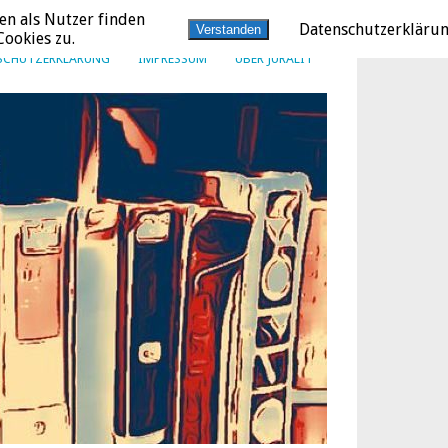
en als Nutzer finden
Datenschutzerkläru
Verstanden
ookies zu.
SCHUTZERKLÄRUNG
IMPRESSUM
ÜBER JURALIT