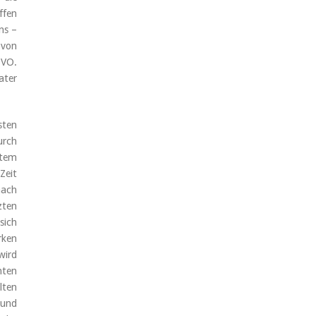
ffen
ns –
 von
bVO.
ater
sten
urch
rtem
Zeit
nach
zten
sich
rken
wird
nten
lten
 und