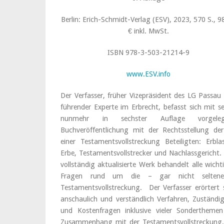
Berlin: Erich-Schmidt-Verlag (ESV), 2023, 570 S., 9
€ inkl. MwSt.
ISBN 978-3-503-21214-9
www.ESV.info
Der Verfasser, früher Vizepräsident des LG Passau
führender Experte im Erbrecht, befasst sich mit se
nunmehr in sechster Auflage vorgeleg
Buchveröffentlichung mit der Rechtsstellung de
einer Testamentsvollstreckung Beteiligten: Erblas
Erbe, Testamentsvollstrecker und Nachlassgericht.
vollständig aktualisierte Werk behandelt alle wicht
Fragen rund um die – gar nicht selten
Testamentsvollstreckung. Der Verfasser erörtert 
anschaulich und verständlich Verfahren, Zuständig
und Kostenfragen inklusive vieler Sondertheme
Zusammenhang mit der Testamentsvollstreckung,