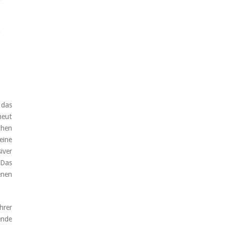
h
 das
neut
chen
eine
iver
 Das
enen
hrer
ende