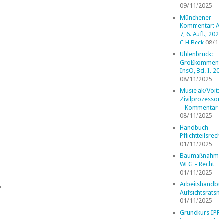
09/11/2025
Münchener
Kommentar: A
7, 6. Aufl., 202
C.H.Beck
08/1
Uhlenbruck:
Großkomment
InsO, Bd. I. 2
08/11/2025
Musielak/Voit:
Zivilprozess
– Kommentar
08/11/2025
Handbuch
Pflichtteilsrec
01/11/2025
Baumaßnahm
WEG – Recht
01/11/2025
Arbeitshandb
,
Aufsichtsrats
01/11/2025
Grundkurs IP