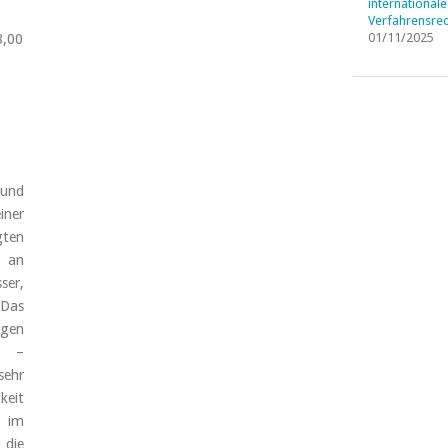
internationale
Verfahrensrec
01/11/2025
8,00
 und
iner
ten
r an
ser,
 Das
igen
e –
sehr
keit
n im
 die