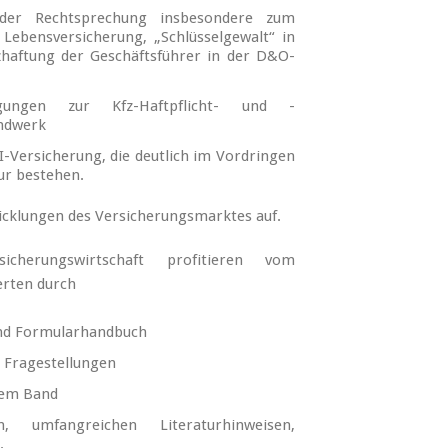
 der Rechtsprechung insbesondere zum
Lebensversicherung, „Schlüsselgewalt“ in
zhaftung der Geschäftsführer in der D&O-
ngungen zur Kfz-Haftpflicht- und -
andwerk
I-Versicherung, die deutlich im Vordringen
tur bestehen.
wicklungen des Versicherungsmarktes auf.
cherungswirtschaft profitieren vom
erten durch
und Formularhandbuch
e Fragestellungen
inem Band
umfangreichen Literaturhinweisen,
.