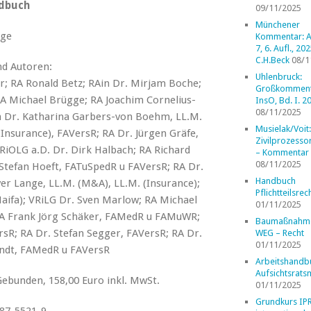
ndbuch
09/11/2025
Münchener
age
Kommentar: A
7, 6. Aufl., 202
C.H.Beck
08/1
d Autoren:
Uhlenbruck:
r; RA Ronald Betz; RAin Dr. Mirjam Boche;
Großkomment
A Michael Brügge; RA Joachim Cornelius-
InsO, Bd. I. 2
08/11/2025
in Dr. Katharina Garbers-von Boehm, LL.M.
Musielak/Voit:
Insurance), FAVersR; RA Dr. Jürgen Gräfe,
Zivilprozess
RiOLG a.D. Dr. Dirk Halbach; RA Richard
– Kommentar
08/11/2025
 Stefan Hoeft, FATuSpedR u FAVersR; RA Dr.
Handbuch
ver Lange, LL.M. (M&A), LL.M. (Insurance);
Pflichtteilsrec
Haifa); VRiLG Dr. Sven Marlow; RA Michael
01/11/2025
 RA Frank Jörg Schäker, FAMedR u FAMuWR;
Baumaßnahm
rsR; RA Dr. Stefan Segger, FAVersR; RA Dr.
WEG – Recht
01/11/2025
endt, FAMedR u FAVersR
Arbeitshandb
Aufsichtsrats
ebunden, 158,00 Euro inkl. MwSt.
01/11/2025
Grundkurs IP