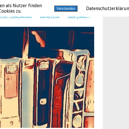
en als Nutzer finden
Datenschutzerkläru
Verstanden
ookies zu.
SCHUTZERKLÄRUNG
IMPRESSUM
ÜBER JURALIT