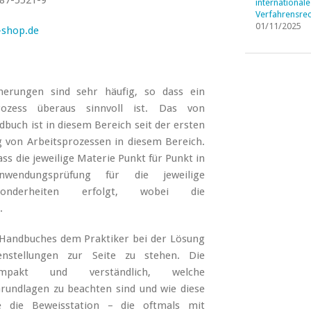
87-5521-9
internationale
Verfahrensrec
01/11/2025
shop.de
herungen sind sehr häufig, so dass ein
rozess überaus sinnvoll ist. Das von
uch ist in diesem Bereich seit der ersten
g von Arbeitsprozessen in diesem Bereich.
ss die jeweilige Materie Punkt für Punkt in
wendungsprüfung für die jeweilige
onderheiten erfolgt, wobei die
.
n Handbuches dem Praktiker bei der Lösung
enstellungen zur Seite zu stehen. Die
ompakt und verständlich, welche
Grundlagen zu beachten sind und wie diese
e die Beweisstation – die oftmals mit