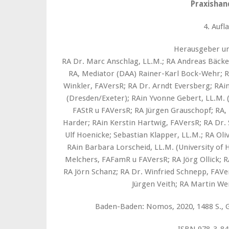
Praxisha
4. Aufl
Herausgeber un
RA Dr. Marc Anschlag, LL.M.; RA Andreas Bäcke
RA, Mediator (DAA) Rainer-Karl Bock-Wehr; R
Winkler, FAVersR; RA Dr. Arndt Eversberg; RA
(Dresden/Exeter); RAin Yvonne Gebert, LL.M. (
FAStR u FAVersR; RA Jürgen Grauschopf; RA, 
Harder; RAin Kerstin Hartwig, FAVersR; RA Dr.
Ulf Hoenicke; Sebastian Klapper, LL.M.; RA Oli
RAin Barbara Lorscheid, LL.M. (University of 
Melchers, FAFamR u FAVersR; RA Jörg Ollick;
RA Jörn Schanz; RA Dr. Winfried Schnepp, FAVe
Jürgen Veith; RA Martin W
Baden-Baden: Nomos, 2020, 1488 S., G