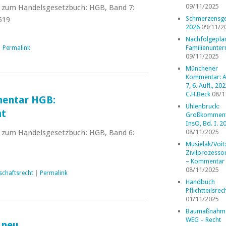
09/11/2025
um Handelsgesetzbuch: HGB, Band 7:
Schmerzensge
619
2026
09/11/2
Nachfolgepla
Familienunte
|
Permalink
09/11/2025
Münchener
Kommentar: A
7, 6. Aufl., 202
C.H.Beck
08/1
entar HGB:
Uhlenbruck:
ht
Großkomment
InsO, Bd. I. 2
um Handelsgesetzbuch: HGB, Band 6:
08/11/2025
Musielak/Voit:
Zivilprozess
– Kommentar
08/11/2025
schaftsrecht
|
Permalink
Handbuch
Pflichtteilsrec
01/11/2025
Baumaßnahm
WEG – Recht
Gneu