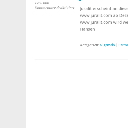
von rhhh
Kommentare deaktiviert
für
Juralit erscheint an die
Juralit.online
www.juralit.com ab Dez
www.juralit.com wird wei
Hansen
Kategorien:
Allgemein
|
Perma