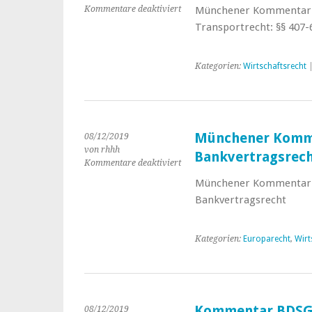
Kommentare deaktiviert
für
Münchener Kommentar z
Münchener
Transportrecht: §§ 407-
Kommentar
zum
HGB,
Kategorien:
Wirtschaftsrecht
Band
7
Münchener Komm
08/12/2019
von rhhh
Bankvertragsrec
Kommentare deaktiviert
für
Münchener
Münchener Kommentar z
Kommentar
Bankvertragsrecht
HGB:
Bankvertragsrecht
Kategorien:
Europarecht
,
Wirt
Kommentar BDS
08/12/2019