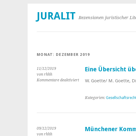
JURALIT
Rezensionen juristischer Lit
MONAT:
DEZEMBER 2019
Eine Übersicht ü
11/12/2019
von rhhh
Kommentare deaktiviert
für
W. Goette/ M. Goette, D
Eine
Übersicht
über
Kategorien:
Gesellschaftsrech
das
GmbH
–
Recht
Münchener Komme
09/12/2019
von rhhh