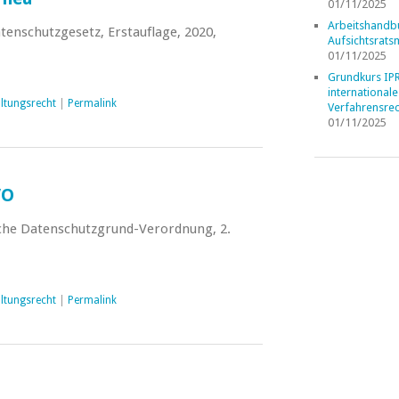
01/11/2025
Arbeitshandb
tenschutzgesetz, Erstauflage, 2020,
Aufsichtsrats
01/11/2025
Grundkurs IP
internationale
ltungsrecht
|
Permalink
Verfahrensrec
01/11/2025
VO
sche Datenschutzgrund-Verordnung, 2.
ltungsrecht
|
Permalink