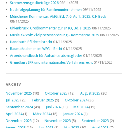
Schmerzensgeldbeträge 2026
09/11/2025
Nachfolgeplanung für Familienunternehmen
09/11/2025
Münchener Kommentar: AktG, Bd. 7, 6. Aufl., 2025, C.H.Beck
08/11/2025
Uhlenbruck: Großkommentar zur InsO, Bd. I. 2025
08/11/2025
Musielak/Voit: Zivilprozessordnung – Kommentar 2025
08/11/2025
Handbuch Pflichtteilsrecht
01/11/2025
Baumaßnahmen im WEG – Recht
01/11/2025
Arbeitshandbuch für Aufsichtsratsmitglieder
01/11/2025
Grundkurs IPR und internationales Verfahrensrecht
01/11/2025
ARCHIV
November 2025
(10)
Oktober 2025
(12)
August 2025
(20)
Juli 2025
(25)
Februar 2025
(9)
Oktober 2024
(36)
September 2024
(49)
Juni 2024
(13)
Mai 2024
(15)
April 2024
(1)
März 2024
(18)
Januar 2024
(1)
Dezember 2023
(12)
November 2023
(5)
September 2023
(2)
August 2023
(15)
Juni 2023
(8)
Mai 2023
(10)
April 2023
(7)