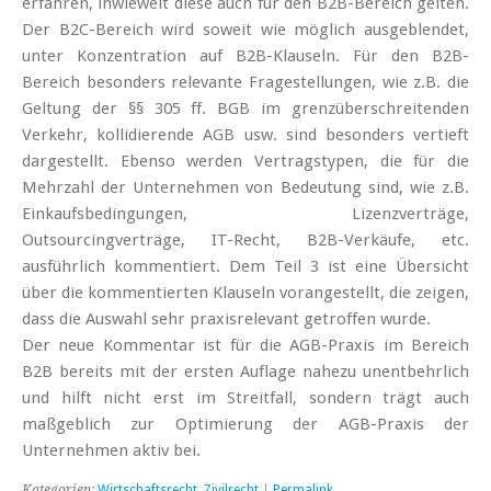
erfahren, inwieweit diese auch für den B2B-Bereich gelten.
Der B2C-Bereich wird soweit wie möglich ausgeblendet,
unter Konzentration auf B2B-Klauseln. Für den B2B-
Bereich besonders relevante Fragestellungen, wie z.B. die
Geltung der §§ 305 ff. BGB im grenzüberschreitenden
Verkehr, kollidierende AGB usw. sind besonders vertieft
dargestellt. Ebenso werden Vertragstypen, die für die
Mehrzahl der Unternehmen von Bedeutung sind, wie z.B.
Einkaufsbedingungen, Lizenzverträge,
Outsourcingverträge, IT-Recht, B2B-Verkäufe, etc.
ausführlich kommentiert. Dem Teil 3 ist eine Übersicht
über die kommentierten Klauseln vorangestellt, die zeigen,
dass die Auswahl sehr praxisrelevant getroffen wurde.
Der neue Kommentar ist für die AGB-Praxis im Bereich
B2B bereits mit der ersten Auflage nahezu unentbehrlich
und hilft nicht erst im Streitfall, sondern trägt auch
maßgeblich zur Optimierung der AGB-Praxis der
Unternehmen aktiv bei.
Kategorien:
Wirtschaftsrecht
,
Zivilrecht
|
Permalink