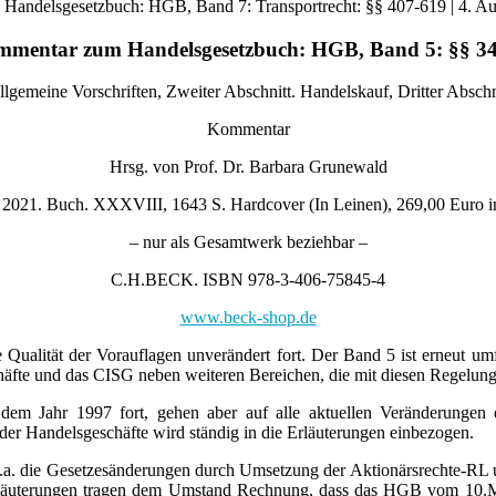
mentar zum Handelsgesetzbuch: HGB, Band 5: §§ 34
Allgemeine Vorschriften, Zweiter Abschnitt. Handelskauf, Dritter Abs
Kommentar
Hrsg. von Prof. Dr. Barbara Grunewald
 2021. Buch. XXXVIII, 1643 S. Hardcover (In Leinen), 269,00 Euro 
– nur als Gesamtwerk beziehbar –
C.H.BECK. ISBN 978-3-406-75845-4
www.beck-shop.de
lität der Vorauflagen unverändert fort. Der Band 5 ist erneut umfa
häfte und das CISG neben weiteren Bereichen, die mit diesen Regelu
 dem Jahr 1997 fort, gehen aber auf alle aktuellen Veränderunge
der Handelsgeschäfte wird ständig in die Erläuterungen einbezogen.
u.a. die Gesetzesände­rungen durch Umsetzung der Aktionärsrechte-RL 
rläuterungen tragen dem Umstand Rechnung, dass das HGB vom 10.Ma