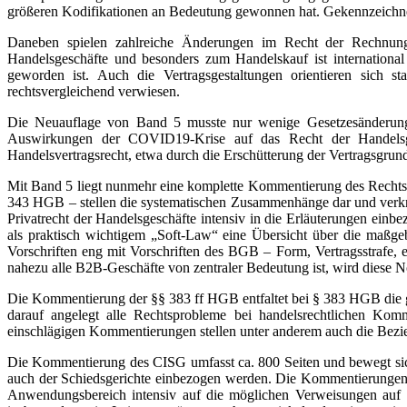
größeren Kodifikationen an Bedeutung gewonnen hat. Gekennzeichnet
Daneben spielen zahlreiche Änderungen im Recht der Rechnungs
Handelsgeschäfte und besonders zum Handelskauf ist international
geworden ist. Auch die Vertragsgestaltungen orientieren sich 
rechtsvergleichend verwiesen.
Die Neuauflage von Band 5 musste nur wenige Gesetzesänderung
Auswirkungen der COVID19-Krise auf das Recht der Handelsge
Handelsvertragsrecht, etwa durch die Erschütterung der Vertragsgrun
Mit Band 5 liegt nunmehr eine komplette Kommentierung des Rechts
343 HGB – stellen die systematischen Zusammenhänge dar und verknü
Privatrecht der Handelsgeschäfte intensiv in die Erläuterungen ein
als praktisch wichtigem „Soft-Law“ eine Übersicht über die maßgeb
Vorschriften eng mit Vorschriften des BGB – Form, Vertragsstrafe,
nahezu alle B2B-Geschäfte von zentraler Bedeutung ist, wird diese No
Die Kommentierung der §§ 383 ff HGB entfaltet bei § 383 HGB die g
darauf angelegt alle Rechtsprobleme bei handelsrechtlichen Komm
einschlägigen Kommentierungen stellen unter anderem auch die Bezi
Die Kommentierung des CISG umfasst ca. 800 Seiten und bewegt sich
auch der Schiedsgerichte einbezogen werden. Die Kommentierungen 
Anwendungsbereich intensiv auf die möglichen Verweisungen auf d