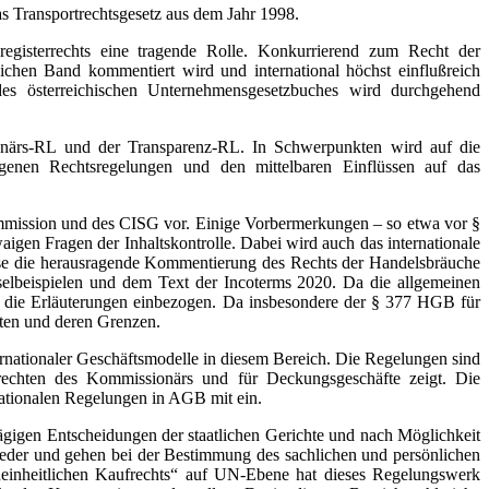
 Transportrechtsgesetz aus dem Jahr 1998.
gisterrechts eine tragende Rolle. Konkurrierend zum Recht der
ichen Band kommentiert wird und international höchst einflußreich
des österreichischen Unternehmensgesetzbuches wird durchgehend
närs-RL und der Transparenz-RL. In Schwerpunkten wird auf die
nen Rechtsregelungen und den mittelbaren Einflüssen auf das
mmission und des CISG vor. Einige Vorbermerkungen – so etwa vor §
en Fragen der Inhaltskontrolle. Dabei wird auch das internationale
weise die herausragende Kommentierung des Rechts der Handelsbräuche
uselbeispielen und dem Text der Incoterms 2020. Da die allgemeinen
in die Erläuterungen einbezogen. Da insbesondere der § 377 HGB für
eiten und deren Grenzen.
nationaler Geschäftsmodelle in diesem Bereich. Die Regelungen sind
tsrechten des Kommissionärs und für Deckungsgeschäfte zeigt. Die
ationalen Regelungen in AGB mit ein.
gigen Entscheidungen der staatlichen Gerichte und nach Möglichkeit
eder und gehen bei der Bestimmung des sachlichen und persönlichen
„einheitlichen Kaufrechts“ auf UN-Ebene hat dieses Regelungswerk