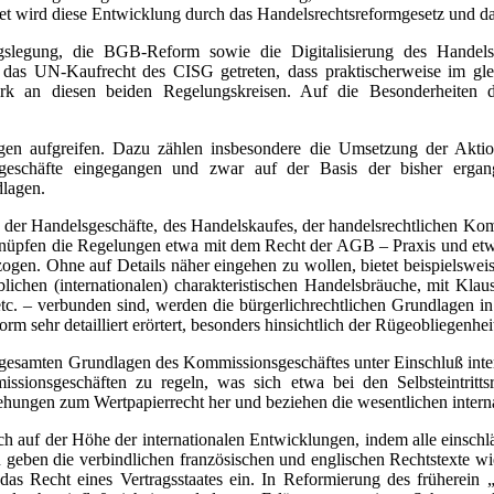
 wird diese Entwicklung durch das Handelsrechtsreformgesetz und das
legung, die BGB-Reform sowie die Digitalisierung des Handelsre
 das UN-Kaufrecht des CISG getreten, dass praktischerweise im gle
stark an diesen beiden Regelungskreisen. Auf die Besonderheiten 
en aufgreifen. Dazu zählen insbesondere die Umsetzung der Aktio
schäfte eingegangen und zwar auf der Basis der bisher ergange
dlagen.
 der Handelsgeschäfte, des Handelskaufes, der handelsrechtlichen Ko
pfen die Regelungen etwa mit dem Recht der AGB – Praxis und etwaig
bezogen. Ohne auf Details näher eingehen zu wollen, bietet beispiels
lichen (internationalen) charakteristischen Handelsbräuche, mit Kla
 etc. – verbunden sind, werden die bürgerlichrechtlichen Grundlagen 
rm sehr detailliert erörtert, besonders hinsichtlich der Rügeobliegenh
esamten Grundlagen des Kommissionsgeschäftes unter Einschluß inter
issionsgeschäften zu regeln, was sich etwa bei den Selbsteintrit
ehungen zum Wertpapierrecht her und beziehen die wesentlichen intern
 auf der Höhe der internationalen Entwicklungen, indem alle einschlä
geben die verbindlichen französischen und englischen Rechtstexte wi
as Recht eines Vertragsstaates ein. In Reformierung des früherein 