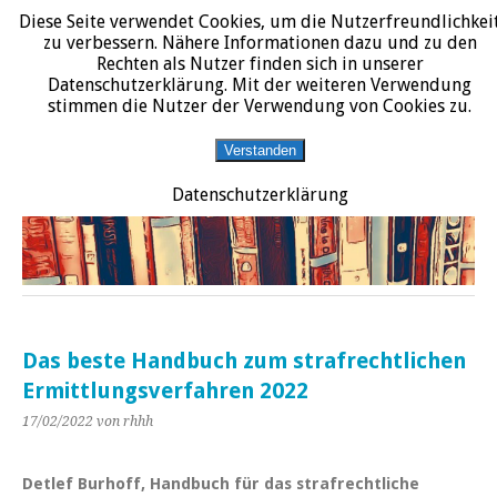
Diese Seite verwendet Cookies, um die Nutzerfreundlichkei
START
DATENSCHUTZERKLÄRUNG
IMPRESSUM
ÜBER JURALIT
zu verbessern. Nähere Informationen dazu und zu den
Rechten als Nutzer finden sich in unserer
JURALIT
Datenschutzerklärung. Mit der weiteren Verwendung
stimmen die Nutzer der Verwendung von Cookies zu.
Rezensionen juristischer Literatur
Verstanden
Datenschutzerklärung
Das beste Handbuch zum strafrechtlichen
Ermittlungsverfahren 2022
17/02/2022
von rhhh
Detlef Burhoff, Handbuch für das strafrechtliche