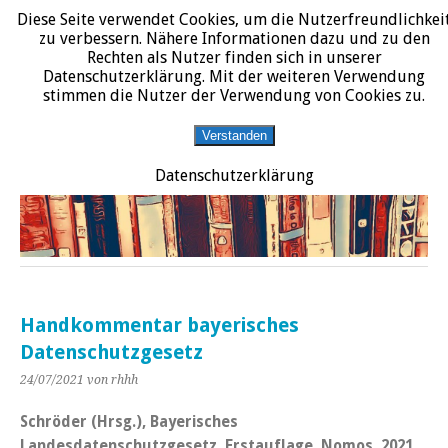
Diese Seite verwendet Cookies, um die Nutzerfreundlichkei
START
DATENSCHUTZERKLÄRUNG
IMPRESSUM
ÜBER JURALIT
zu verbessern. Nähere Informationen dazu und zu den
Rechten als Nutzer finden sich in unserer
JURALIT
Datenschutzerklärung. Mit der weiteren Verwendung
stimmen die Nutzer der Verwendung von Cookies zu.
Rezensionen juristischer Literatur
Verstanden
Datenschutzerklärung
Handkommentar bayerisches
Datenschutzgesetz
24/07/2021
von rhhh
Schröder (Hrsg.), Bayerisches
Landesdatenschutzgesetz. Erstauflage, Nomos, 2021