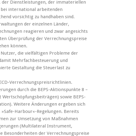
der Dienstleistungen, der immateriellen
bei international arbeitenden
hend vorsichtig zu handhaben sind.
erwaltungen der einzelnen Länder,
echnungen reagieren und zwar angesichts
kten Überprüfung der Verrechnungspreise
iehen können.
utzer, die vielfältigen Probleme der
d damit Mehrfachbesteuerung und
erte Gestaltung die Steuerlast zu
 OECD-Verrechnungspreisrichtlinien.
derungen durch die BEPS-Aktionspunkte 8 –
 Wertschöpfungsbeiträgen) sowie BEPS-
tion). Weitere Änderungen ergeben sich
 »Safe-Harbour«-Regelungen. Bereits
kommen zur Umsetzung von Maßnahmen
erungen (Multilateral Instrument,
e Besonderheiten der Verrechnungspreise