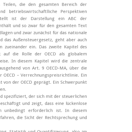
 Teilen, die den gesamten Bereich der
d betriebswirtschaftlliche Perspektiven
ellt ist der Darstellung ein ABC der
nthält und so zwar für den gesamten Text
ndlagen und zwar zunächst für das nationale
nd das Außensteuergesetz, geht aber auch
en zueinander ein. Das zweite Kapitel des
ck auf die Rolle der OECD als globalem
ise. In diesem Kapitel wird die zentrale
 ausgehend von Art. 9 OECD-MA, über die
r OECD – Verrechnungspreisrichtlinie. Ein
ist von der OECD geprägt. Ein Schwerpunkt
en.
 spezifiziert, der sich mit der steuerlichen
chäftigt und zeigt, dass eine lückenlose
unbedingt erforderlich ist. In diesem
ahren, die Sicht der Rechtsprechung und
g, Statistik und Quantifizierung, also im