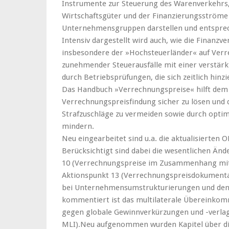
Instrumente zur Steuerung des Warenverkehrs, 
Wirtschaftsgüter und der Finanzierungsströme 
Unternehmensgruppen darstellen und entsprec
Intensiv dargestellt wird auch, wie die Finanzv
insbesondere der »Hochsteuerländer« auf Verr
zunehmender Steuerausfälle mit einer verstär
durch Betriebsprüfungen, die sich zeitlich hinz
Das Handbuch »Verrechnungspreise« hilft dem N
Verrechnungspreisfindung sicher zu lösen un
Strafzuschläge zu vermeiden sowie durch optimi
mindern.
Neu eingearbeitet sind u.a. die aktualisierten
Berücksichtigt sind dabei die wesentlichen Än
10 (Verrechnungspreise im Zusammenhang mit
Aktionspunkt 13 (Verrechnungspreisdokumenta
bei Unternehmensumstrukturierungen und den
kommentiert ist das multilaterale Überein
gegen globale Gewinnverkürzungen und -verlag
MLI).Neu aufgenommen wurden Kapitel über di