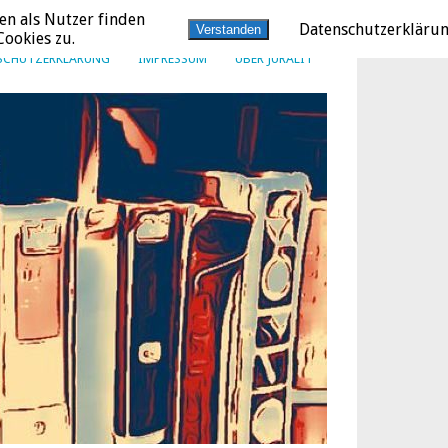
en als Nutzer finden
Datenschutzerkläru
Verstanden
ookies zu.
SCHUTZERKLÄRUNG
IMPRESSUM
ÜBER JURALIT