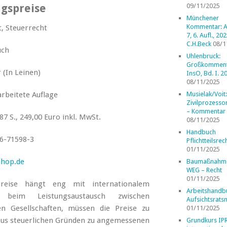
gspreise
09/11/2025
Münchener
Kommentar: A
t, Steuerrecht
7, 6. Aufl., 202
C.H.Beck
08/1
uch
Uhlenbruck:
Großkomment
 (In Leinen)
InsO, Bd. I. 2
08/11/2025
arbeitete Auflage
Musielak/Voit:
Zivilprozess
– Kommentar
87 S., 249,00 Euro inkl. MwSt.
08/11/2025
Handbuch
6-71598-3
Pflichtteilsrec
01/11/2025
shop.de
Baumaßnahm
WEG – Recht
01/11/2025
eise hängt eng mit internationalem
Arbeitshandb
 beim Leistungsaustausch zwischen
Aufsichtsrats
en Gesellschaften, müssen die Preise zu
01/11/2025
aus steuerlichen Gründen zu angemessenen
Grundkurs IP