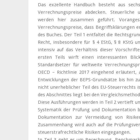
Das exzellente Handbuch besteht aus sechs
Verrechnungspreise abdecken. Steuerliche un
werden hier zusammen geführt. Vorangest
Verrechnungspreise, dass Begriffsklärungen e
des Buches. Der Teil 1 entfaltet die Rechtsgru
Recht, insbesondere für § 4 EStG, § 8 KStG u
intensiv auf das Verhältnis dieser Vorschrift
ersten Teils wirft einen interessanten Bli
Standardsetzer für weltweite Verrechnungspre
OECD – Richtlinie 2017 eingehend erläutert,
Entwicklungen der BEPS-Grundsätze bis hin zu
nicht unerheblicher Teil des EU-Steuerrechts 
des Abschnittes liegt bei den Vergleichsmethod
Diese Ausführungen werden in Teil 2 vertieft und
Systematik der Prüfung und Dokumentation bes
Dokumentation zur Vermeidung von Risiken 
Zusammenhang wird auch auf die Prüfungsverf
steuerstrafrechtliche Risiken eingegangen.
In Teil 3 geht es um Berechnung, Benchmarkin