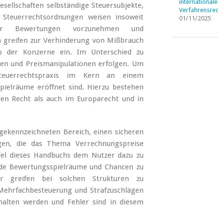
internationale
esellschaften selbständige Steuersubjekte,
Verfahrensrec
 Steuerrechtsordnungen weisen insoweit
01/11/2025
er Bewertungen vorzunehmen und
 greifen zur Verhinderung von Mißbrauch
alb der Konzerne ein. Im Unterschied zu
en und Preismanipulationen erfolgen. Um
Steuerrechtspraxis im Kern an einem
pielräume eröffnet sind. Hierzu bestehen
en Recht als auch im Europarecht und in
gekennzeichneten Bereich, einen sicheren
agen, die das Thema Verrechnungspreise
 Ziel dieses Handbuchs dem Nutzer dazu zu
nde Bewertungsspielräume und Chancen zu
er greifen bei solchen Strukturen zu
 Mehrfachbesteuerung und Strafzuschlägen
halten werden und Fehler sind in diesem