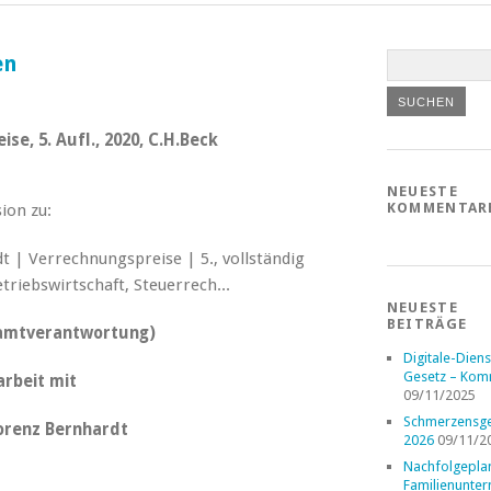
en
e, 5. Aufl., 2020, C.H.Beck
NEUESTE
KOMMENTAR
ion zu:
NEUESTE
BEITRÄGE
samtverantwortung)
Digitale-Diens
Gesetz – Kom
rbeit mit
09/11/2025
Schmerzensge
orenz Bernhardt
2026
09/11/2
Nachfolgepla
Familienunte