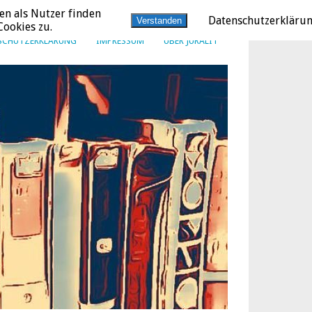
en als Nutzer finden
Datenschutzerkläru
Verstanden
ookies zu.
SCHUTZERKLÄRUNG
IMPRESSUM
ÜBER JURALIT