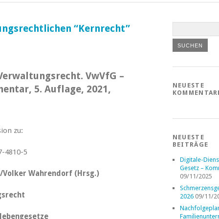
ngsrechtlichen “Kernrecht”
 Verwaltungsrecht. VwVfG –
NEUESTE
tar, 5. Auflage, 2021,
KOMMENTAR
ion zu:
NEUESTE
BEITRÄGE
Digitale-Diens
Gesetz – Kom
r/Volker Wahrendorf (Hrsg.)
09/11/2025
Schmerzensge
gsrecht
2026
09/11/2
Nachfolgepla
Nebengesetze
Familienunte