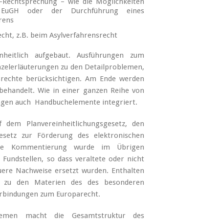
-Rechtsprechung – wie die Möglichkeiten
m EuGH oder der Durchführung eines
rens
cht, z.B. beim Asylverfahrensrecht
heitlich aufgebaut. Ausführungen zum
elerläuterungen zu den Detailproblemen,
srechte berücksichtigen. Am Ende werden
ehandelt. Wie in einer ganzen Reihe von
gen auch Handbuchelemente integriert.
 dem Planvereinheitlichungsgesetz, den
setz zur Förderung des elektronischen
Die Kommentierung wurde im Übrigen
 Fundstellen, so dass veraltete oder nicht
uere Nachweise ersetzt wurden. Enthalten
ch zu den Materien des des besonderen
erbindungen zum Europarecht.
hemen macht die Gesamtstruktur des