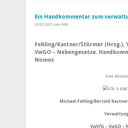
Ein Handkommentar zum verwaltu
10/01/2021
von rhhh
Fehling/Kastner/Störmer (Hrsg.),
VwGO – Nebengesetze. Handkommen
Nomos
Eine Rezens
Michael Fehling/Bertold Kastne
Verwaltun
VwVfG – VwGO – 