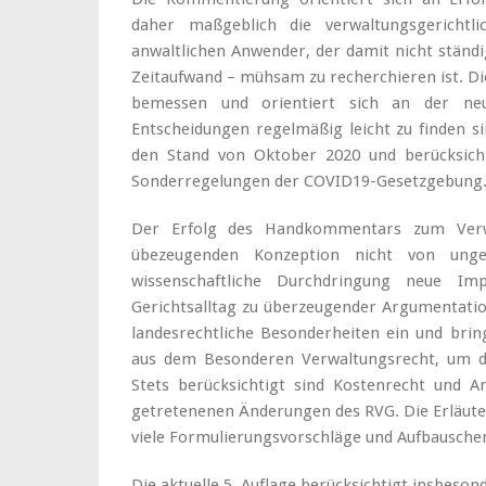
daher maßgeblich die verwaltungsgerichtl
anwaltlichen Anwender, der damit nicht ständi
Zeitaufwand – mühsam zu recherchieren ist. Di
bemessen und orientiert sich an der neu
Entscheidungen regelmäßig leicht zu finden s
den Stand von Oktober 2020 und berücksich
Sonderregelungen der COVID19-Gesetzgebung
Der Erfolg des Handkommentars zum Verw
übezeugenden Konzeption nicht von unge
wissenschaftliche Durchdringung neue Im
Gerichtsalltag zu überzeugender Argumentatio
landesrechtliche Besonderheiten ein und brin
aus dem Besonderen Verwaltungsrecht, um d
Stets berücksichtigt sind Kostenrecht und A
getretenenen Änderungen des RVG. Die Erläute
viele Formulierungsvorschläge und Aufbausche
Die aktuelle 5. Auflage berücksichtigt insbes