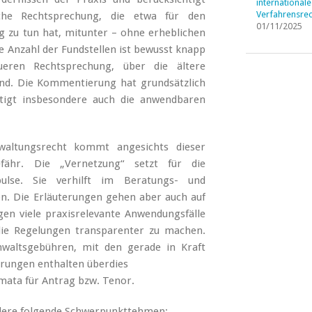
internationale
Verfahrensrec
iche Rechtsprechung, die etwa für den
01/11/2025
g zu tun hat, mitunter – ohne erheblichen
e Anzahl der Fundstellen ist bewusst knapp
eren Rechtsprechung, über die ältere
ind. Die Kommentierung hat grundsätzlich
tigt insbesondere auch die anwendbaren
.
altungsrecht kommt angesichts dieser
fähr. Die „Vernetzung“ setzt für die
pulse. Sie verhilft im Beratungs- und
n. Die Erläuterungen gehen aber auch auf
gen viele praxisrelevante Anwendungsfälle
ie Regelungen transparenter zu machen.
nwaltsgebühren, mit den gerade in Kraft
rungen enthalten überdies
mata für Antrag bzw. Tenor.
ondere folgende Schwerpunkttehmen: