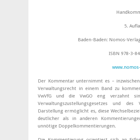
Handkomm
5. Aufl
Baden-Baden: Nomos-Verlag, 
ISBN 978-3-84
www.nomos-
Der Kommentar unternimmt es – inzwischen i
Verwaltungsrecht in einem Band zu kommenti
VwVfG und die VwGO eng verzahnt sind
Verwaltungszustellungsgesetzes und des Ve
Darstellung ermöglicht es, diese Wechselbezi
deutlicher als in anderen Kommentierungen
unnötige Doppelkommentierungen.
Die Kommentierung orientiert sich an Erfor