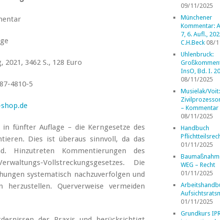
09/11/2025
Münchener
entar
Kommentar: A
7, 6. Aufl., 202
age
C.H.Beck
08/1
Uhlenbruck:
2021, 3462 S., 128 Euro
Großkomment
InsO, Bd. I. 2
08/11/2025
87-4810-5
Musielak/Voit:
Zivilprozess
shop.de
– Kommentar
08/11/2025
n fünfter Auflage – die Kerngesetze des
Handbuch
Pflichtteilsrec
eren. Dies ist überaus sinnvoll, da das
01/11/2025
. Hinzutreten Kommentierungen des
Baumaßnahm
rwaltungs-Vollstreckungsgesetzes. Die
WEG – Recht
01/11/2025
ehungen systematisch nachzuverfolgen und
Arbeitshandb
 herzustellen. Querverweise vermeiden
Aufsichtsrats
01/11/2025
Grundkurs IP
dernissen der Praxis und berücksichtigt