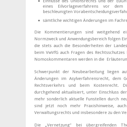
Einflüsse des Unionsrechts und der EuGH
eines Eilvorlageverfahrens vor de
beschleunigten Vorabentscheidungsverfah
sämtliche wichtigen Änderungen im Fachre
Die Kommentierungen sind weitgehend ein
Normzweck und Anwendungsbereich folgen Einz
die stets auch die Besonderheiten der Lande
beim VwVfG auch Fragen des Rechtsschutzes b
Nomoskommentaren werden in die Erläuterun
Schwerpunkt der Neubearbeitung liegen auf
Änderungen im Asylverfahrensrecht, dem Ge
Rechtsverkehrs und beim Kostenrecht. 
durchgehend aktualisiert, unter Einschluss der
mehr sonderlich aktuelle Funstellen durch ne
sind jetzt noch mehr Praxishinweise, au
Verwaltungsrechts und insbesondere zu den V
Die „Vernetzung“ bei übergreifenden T