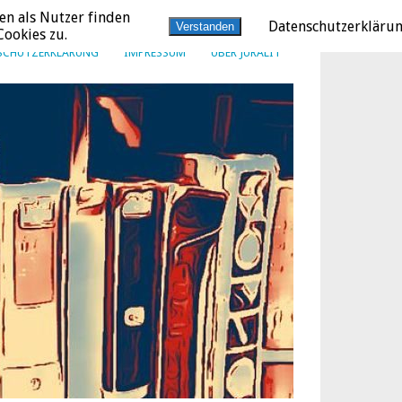
en als Nutzer finden
Datenschutzerkläru
Verstanden
ookies zu.
SCHUTZERKLÄRUNG
IMPRESSUM
ÜBER JURALIT