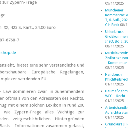
is zur Zypern-Frage
09/11/2025
Münchener
age
Kommentar: A
7, 6. Aufl., 202
C.H.Beck
08/1
XX, 423 S. Kart., 24,00 Euro
Uhlenbruck:
Großkomment
87-6768-7
InsO, Bd. I. 2
08/11/2025
shop.de
Musielak/Voit:
Zivilprozess
– Kommentar
nsieht, bietet eine sehr verständliche und
08/11/2025
erschaubare Europäische Regelungen,
Handbuch
komplexer werdenden EU.
Pflichtteilsrec
01/11/2025
t – Law dominieren zwar in zunehmendem
Baumaßnahm
WEG – Recht
er oftmals von den Adressaten des Rechts,
01/11/2025
nug mit einem solchen Lexikon in rund 200
Arbeitshandb
Z wie Zypern-Frage alles Wichtige zur
Aufsichtsrats
01/11/2025
den zeitgeschichtlichen Hintergründen
Grundkurs IP
Basis – Informationen zusammen gefasst,