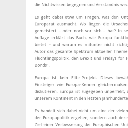
die Nichtwissen begegnen und Verständnis wec
Es geht dabei etwa um Fragen, was den Unt
Europarat ausmacht. Wo liegen die Ursachen
gemeistert – oder noch vor sich – hat? In sei
Auflage erklärt das Buch, wie Europa funkti
bietet – und warum es mitunter nicht richtig
Autor das gesamte Spektrum aktueller Themen
Flüchtlingspolitik, den Brexit und Fridays for
Bonds“.
Europa ist kein Elite-Projekt. Dieses bewäh
Einsteiger wie Europa-Kenner gleichermaßen 
diskutieren. Europa ist zugegeben unperfekt, a
unserem Kontinent in den letzten Jahrhunderten
Es handelt sich dabei nicht um eine der viele
der Europapolitik ergehen, sondern auch der
Ziel einer Verbesserung der Europäischen Unio