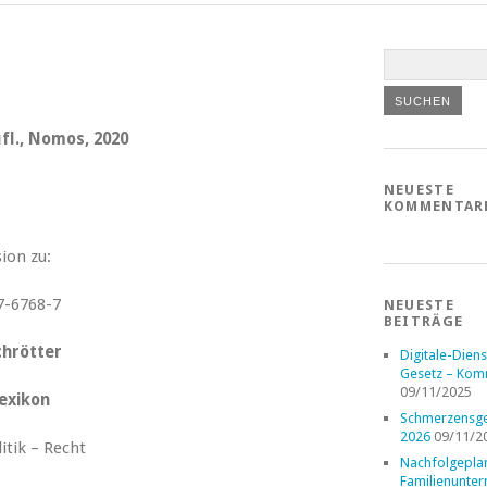
ufl., Nomos, 2020
NEUESTE
KOMMENTAR
ion zu:
NEUESTE
BEITRÄGE
chrötter
Digitale-Diens
Gesetz – Kom
09/11/2025
exikon
Schmerzensge
2026
09/11/2
itik – Recht
Nachfolgepla
Familienunte